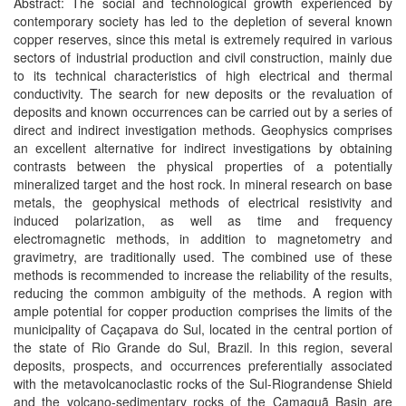
Abstract: The social and technological growth experienced by
contemporary society has led to the depletion of several known
copper reserves, since this metal is extremely required in various
sectors of industrial production and civil construction, mainly due
to its technical characteristics of high electrical and thermal
conductivity. The search for new deposits or the revaluation of
deposits and known occurrences can be carried out by a series of
direct and indirect investigation methods. Geophysics comprises
an excellent alternative for indirect investigations by obtaining
contrasts between the physical properties of a potentially
mineralized target and the host rock. In mineral research on base
metals, the geophysical methods of electrical resistivity and
induced polarization, as well as time and frequency
electromagnetic methods, in addition to magnetometry and
gravimetry, are traditionally used. The combined use of these
methods is recommended to increase the reliability of the results,
reducing the common ambiguity of the methods. A region with
ample potential for copper production comprises the limits of the
municipality of Caçapava do Sul, located in the central portion of
the state of Rio Grande do Sul, Brazil. In this region, several
deposits, prospects, and occurrences preferentially associated
with the metavolcanoclastic rocks of the Sul-Riograndense Shield
and the volcano-sedimentary rocks of the Camaquã Basin are