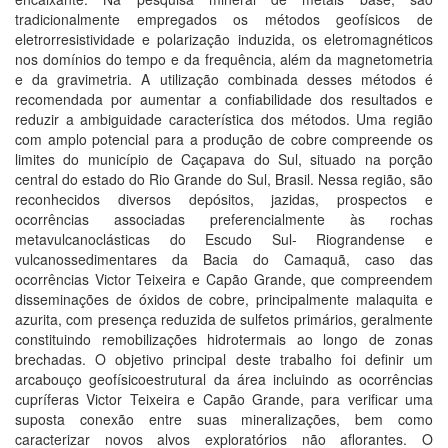
tradicionalmente empregados os métodos geofísicos de
eletrorresistividade e polarização induzida, os eletromagnéticos
nos domínios do tempo e da frequência, além da magnetometria
e da gravimetria. A utilização combinada desses métodos é
recomendada por aumentar a confiabilidade dos resultados e
reduzir a ambiguidade característica dos métodos. Uma região
com amplo potencial para a produção de cobre compreende os
limites do município de Caçapava do Sul, situado na porção
central do estado do Rio Grande do Sul, Brasil. Nessa região, são
reconhecidos diversos depósitos, jazidas, prospectos e
ocorrências associadas preferencialmente às rochas
metavulcanoclásticas do Escudo Sul- Riograndense e
vulcanossedimentares da Bacia do Camaquã, caso das
ocorrências Victor Teixeira e Capão Grande, que compreendem
disseminações de óxidos de cobre, principalmente malaquita e
azurita, com presença reduzida de sulfetos primários, geralmente
constituindo remobilizações hidrotermais ao longo de zonas
brechadas. O objetivo principal deste trabalho foi definir um
arcabouço geofísicoestrutural da área incluindo as ocorrências
cupríferas Victor Teixeira e Capão Grande, para verificar uma
suposta conexão entre suas mineralizações, bem como
caracterizar novos alvos exploratórios não aflorantes. O