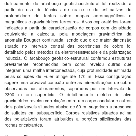
delineamento do arcabouço geofísicoestrutural foi realizado a
partir do uso de técnicas de realce e de estimativas de
profundidade de fontes sobre mapas aeromagnéticos e
magnéticos e gravimétricos terrestres. Alvos exploratórios foram
indicados a partir da caracterização de corpos com densidade
equivalente a calcocita, pela modelagem gravimétrica da
anomalia Bouguer continuada, sendo que o de maior dimensão
situado no intervalo central das ocorrências de cobre foi
detalhado pelos métodos da eletrorresistividade e da polarização
induzida. O arcabouço geofísico-estrutural confirmou estruturas
previamente reconhecidas bem como revelou outras que
integram uma malha interconectada, cuja profundidade estimada
pelas soluções de Euler atinge até 170 m. Essa configuração
sugere uma provável conexão entre as mineralizações de cobre
observadas nos afloramentos, separados por um intervalo de
2300 m em superfície. O detalhamento elétrico do alvo
gravimétrico revelou correlação entre um corpo condutor e outros
dois polarizáveis situados abaixo de 60 m, sugerindo a presença
de sulfetos em subsuperfície. Corpos resistivos situados acima
dos polarizáveis foram atribuídos a porções silicificadas das
rochas encaixantes.