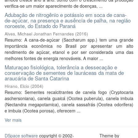
verifica-se um maior aparecimento de doenças, ...
Adubação de nitrogênio e potássio em soca de cana-
de-açúcar, na presença e ausência de palha, na região
noroeste, do Estado do Paraná
Alves, Michael Jonathan Fernandes
(
2016
)
Resumo: A cana-de-açúcar (Saccharum spp.) tem uma grande
importância econômica no Brasil por apresentar um alto
rendimento de açúcar, etanol e por ser considerada uma das
melhores fontes de energia renováveis. A maior ...
Maturaçao fisiológica, tolerância a dessecação e
conservação de sementes de lauráceas da mata de
araucária de Santa Catarina
Hirano, Elcio
(
2004
)
Resumo: Sementes recalcitrantes de canela fogo (Cryptocaria
aschersoniana), canela guaicá (Ocotea puberula), canela imbuia
(Nectandra megapotamica), canela sassafrás (Ocotea odorifera)
e imbuia (Ocotea porosa), oferecem ...
Ver mais
DSpace software
copyright © 2002-
Theme by