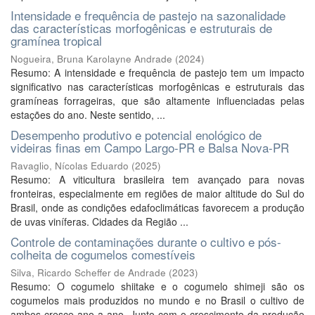
Intensidade e frequência de pastejo na sazonalidade
das características morfogênicas e estruturais de
gramínea tropical
Nogueira, Bruna Karolayne Andrade
(
2024
)
Resumo: A intensidade e frequência de pastejo tem um impacto
significativo nas características morfogênicas e estruturais das
gramíneas forrageiras, que são altamente influenciadas pelas
estações do ano. Neste sentido, ...
Desempenho produtivo e potencial enológico de
videiras finas em Campo Largo-PR e Balsa Nova-PR
Ravaglio, Nícolas Eduardo
(
2025
)
Resumo: A viticultura brasileira tem avançado para novas
fronteiras, especialmente em regiões de maior altitude do Sul do
Brasil, onde as condições edafoclimáticas favorecem a produção
de uvas viníferas. Cidades da Região ...
Controle de contaminações durante o cultivo e pós-
colheita de cogumelos comestíveis
Silva, Ricardo Scheffer de Andrade
(
2023
)
Resumo: O cogumelo shiitake e o cogumelo shimeji são os
cogumelos mais produzidos no mundo e no Brasil o cultivo de
ambos cresce ano a ano. Junto com o crescimento da produção