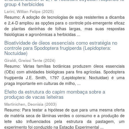
group 4 herbicides
Larini, Willian Felipe
(
2025
)
Resumo: A adoção de tecnologias de soja resistentes a dicamba
e 2,4-D ampliou as opções para o controle pós-emergente eficaz
de plantas daninhas de folhas largas, mas suas respostas
fisiológicas e agronômicas a herbicidas ...
Bioatividade de óleos essenciais como estratégia no
controle para Spodoptera frugiperda (Lepidoptera:
Noctuidae)
Giraldi, Greissi Tente
(
2024
)
Resumo: Várias famílias botânicas produzem óleos essenciais
(OEs) com atividades biológicas para fins agrícolas. Spodoptera
frugiperda J.E. Smith, 1797 (Lepidoptera: Noctuidae) é uma
praga importante em culturas de milho, ...
Efeito da estrutura do capim mombaça sobre a
produçao de vacas leiteiras
Martinichen, Deonisia
(
2003
)
Resumo: Para testar a hipótese de que para uma mesma oferta
de matéria seca de lâminas verdes o consumo e a produção de
leite são influenciados pela estrutura da pastagem, um
experimento foi conduzido na Estação Experimental ...