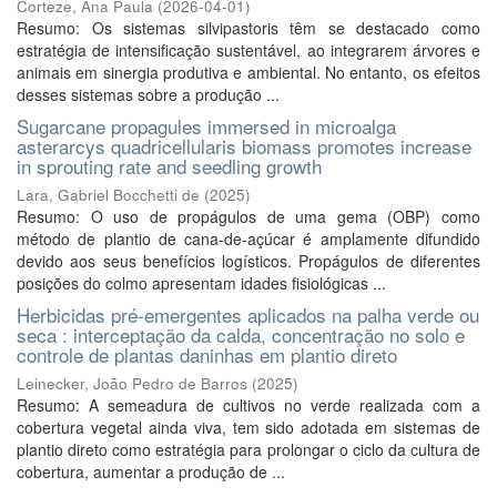
Corteze, Ana Paula
(
2026-04-01
)
Resumo: Os sistemas silvipastoris têm se destacado como
estratégia de intensificação sustentável, ao integrarem árvores e
animais em sinergia produtiva e ambiental. No entanto, os efeitos
desses sistemas sobre a produção ...
Sugarcane propagules immersed in microalga
asterarcys quadricellularis biomass promotes increase
in sprouting rate and seedling growth
Lara, Gabriel Bocchetti de
(
2025
)
Resumo: O uso de propágulos de uma gema (OBP) como
método de plantio de cana-de-açúcar é amplamente difundido
devido aos seus benefícios logísticos. Propágulos de diferentes
posições do colmo apresentam idades fisiológicas ...
Herbicidas pré-emergentes aplicados na palha verde ou
seca : interceptação da calda, concentração no solo e
controle de plantas daninhas em plantio direto
Leinecker, João Pedro de Barros
(
2025
)
Resumo: A semeadura de cultivos no verde realizada com a
cobertura vegetal ainda viva, tem sido adotada em sistemas de
plantio direto como estratégia para prolongar o ciclo da cultura de
cobertura, aumentar a produção de ...