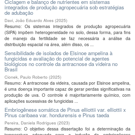
Ciclagem e balanço de nutrientes em sistemas
integrados de produção agropecuária sob estratégias
de adubação
Davi, João Eduardo Alves
(
2025
)
Resumo: Os sistemas integrados de produção agropecuária
(SIPA) impõem heterogeneidade no solo, dessa forma, para fins
de manejo da fertilidade se faz necessária a análise da
distribuição espacial na área, além disso, os ...
Sensibilidade de isolados de Elsinoe ampelina à
fungicidas e avaliação do potencial de agentes
biológicos no controle da antracnose da videira no
Brasil
Cionek, Paulo Roberto
(
2025
)
Resumo: A antracnose da videira, causada por Elsinoe ampelina,
é uma doença importante capaz de gerar perdas significativas na
produção de uva. O controle é majoritariamente químico, com
aplicações sucessivas de fungicidas ...
Embriogênese somática de Pinus elliottii var. elliottii x
Pinus caribaea var. hondurensis e Pinus taeda
Pereira, Daniela Rodrigues
(
2023
)
Resumo: O objetivo dessa dissertação foi a determinação da
temperatura adequada para a indução da embriogênese