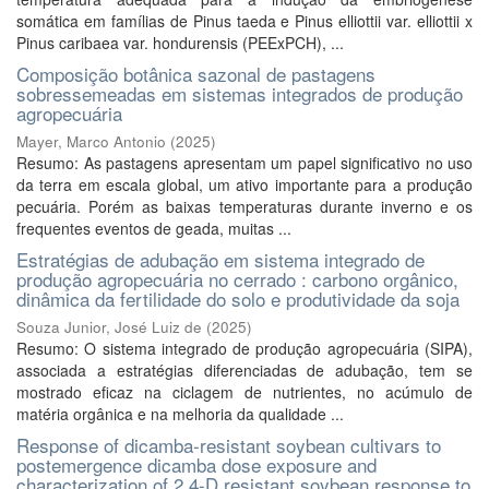
somática em famílias de Pinus taeda e Pinus elliottii var. elliottii x
Pinus caribaea var. hondurensis (PEExPCH), ...
Composição botânica sazonal de pastagens
sobressemeadas em sistemas integrados de produção
agropecuária
Mayer, Marco Antonio
(
2025
)
Resumo: As pastagens apresentam um papel significativo no uso
da terra em escala global, um ativo importante para a produção
pecuária. Porém as baixas temperaturas durante inverno e os
frequentes eventos de geada, muitas ...
Estratégias de adubação em sistema integrado de
produção agropecuária no cerrado : carbono orgânico,
dinâmica da fertilidade do solo e produtividade da soja
Souza Junior, José Luiz de
(
2025
)
Resumo: O sistema integrado de produção agropecuária (SIPA),
associada a estratégias diferenciadas de adubação, tem se
mostrado eficaz na ciclagem de nutrientes, no acúmulo de
matéria orgânica e na melhoria da qualidade ...
Response of dicamba-resistant soybean cultivars to
postemergence dicamba dose exposure and
characterization of 2,4-D resistant soybean response to