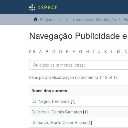
Página inicial
Trabalhos de Graduação
Pu
Navegação Publicidade e
0-9
A
B
C
D
E
F
G
H
I
J
K
L
M
N
Itens para a visualização no momento 1-12 of 12
Nome dos autores
Dal Negro, Fernanda
[1]
Deliberalli, Camilo Camargo
[1]
Demarch, Murilo Cesar Rocha
[1]