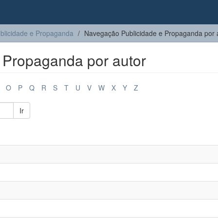
blicidade e Propaganda
Navegação Publicidade e Propaganda por 
 Propaganda por autor
O
P
Q
R
S
T
U
V
W
X
Y
Z
Ir