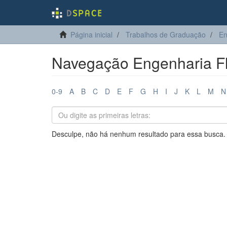
Página inicial
Trabalhos de Graduação
En
Navegação Engenharia Flo
0-9
A
B
C
D
E
F
G
H
I
J
K
L
M
N
Desculpe, não há nenhum resultado para essa busca.