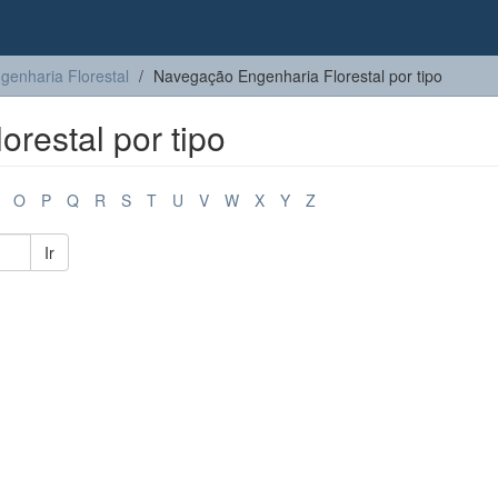
genharia Florestal
Navegação Engenharia Florestal por tipo
restal por tipo
O
P
Q
R
S
T
U
V
W
X
Y
Z
Ir