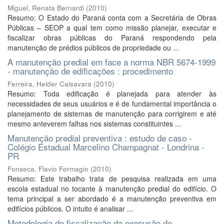
Miguel, Renata Bernardi
(
2010
)
Resumo: O Estado do Paraná conta com a Secretária de Obras
Públicas – SEOP a qual tem como missão planejar, executar e
fiscalizar obras públicas do Paraná respondendo pela
manutenção de prédios públicos de propriedade ou ...
A manutenção predial em face a norma NBR 5674-1999
- manutenção de edificações : procedimento
Ferreira, Helder Calsavara
(
2010
)
Resumo: Toda edificação é planejada para atender às
necessidades de seus usuários e é de fundamental importância o
planejamento de sistemas de manutenção para corrigirem e até
mesmo anteverem falhas nos sistemas constituintes ...
Manutenção predial preventiva : estudo de caso -
Colégio Estadual Marcelino Champagnat - Londrina -
PR
Fonseca, Flavio Formagio
(
2010
)
Resumo: Este trabalho trata de pesquisa realizada em uma
escola estadual no tocante à manutenção predial do edifício. O
tema principal a ser abordado é a manutenção preventiva em
edifícios públicos. O intuito é analisar ...
Metodologia de fiscalização da execusão de