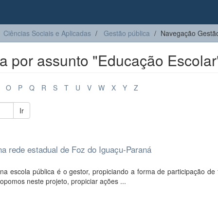
Ciências Sociais e Aplicadas
Gestão pública
Navegação Gestão
a por assunto "Educação Escolar
O
P
Q
R
S
T
U
V
W
X
Y
Z
Ir
 na rede estadual de Foz do Iguaçu-Paraná
na escola pública é o gestor, propiciando a forma de participação de
pomos neste projeto, propiciar ações ...