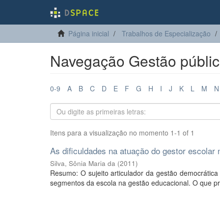
Página inicial
Trabalhos de Especialização
Navegação Gestão públic
0-9
A
B
C
D
E
F
G
H
I
J
K
L
M
N
Itens para a visualização no momento 1-1 of 1
As dificuldades na atuação do gestor escolar
Silva, Sônia Maria da
(
2011
)
Resumo: O sujeito articulador da gestão democrática 
segmentos da escola na gestão educacional. O que pro