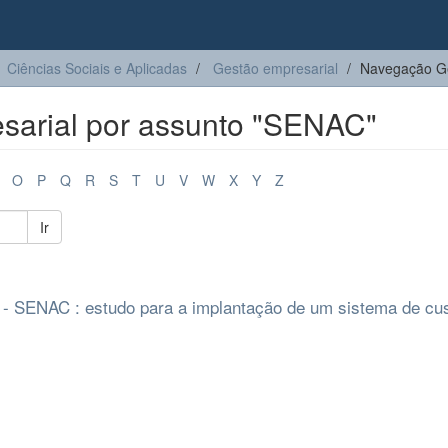
Ciências Sociais e Aplicadas
Gestão empresarial
Navegação Ge
sarial por assunto "SENAC"
O
P
Q
R
S
T
U
V
W
X
Y
Z
Ir
- SENAC : estudo para a implantação de um sistema de cu