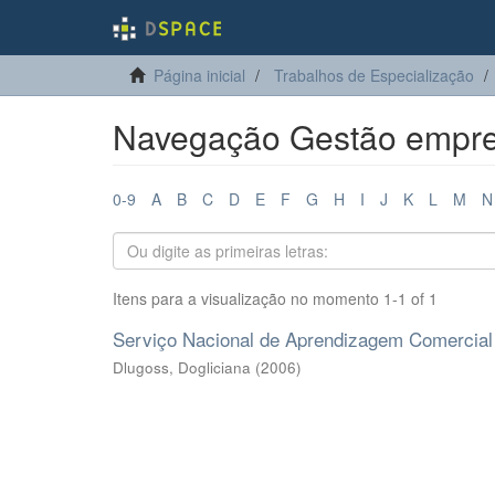
Página inicial
Trabalhos de Especialização
Navegação Gestão empre
0-9
A
B
C
D
E
F
G
H
I
J
K
L
M
N
Itens para a visualização no momento 1-1 of 1
Serviço Nacional de Aprendizagem Comercial 
Dlugoss, Dogliciana
(
2006
)