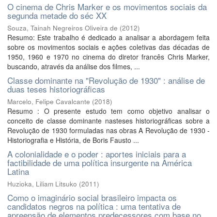
O cinema de Chris Marker e os movimentos sociais da
segunda metade do séc XX
Souza, Tainah Negreiros Oliveira de
(
2012
)
Resumo: Este trabalho é dedicado a analisar a abordagem feita
sobre os movimentos sociais e ações coletivas das décadas de
1950, 1960 e 1970 no cinema do diretor francês Chris Marker,
buscando, através da análise dos filmes, ...
Classe dominante na "Revolução de 1930" : análise de
duas teses historiográficas
Marcelo, Felipe Cavalcante
(
2018
)
Resumo : O presente estudo tem como objetivo analisar o
conceito de classe dominante nasteses historiográficas sobre a
Revolução de 1930 formuladas nas obras A Revolução de 1930 -
Historiografia e História, de Boris Fausto ...
A colonialidade e o poder : aportes iniciais para a
factibilidade de uma política insurgente na América
Latina
Huzioka, Liliam Litsuko
(
2011
)
Como o imaginário social brasileiro impacta os
candidatos negros na política : uma tentativa de
apreensão de elementos predecessores com base no