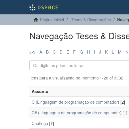
Página inicial
Teses & Dissertações
Naveg
Navegação Teses & Disse
0-9
A
B
C
D
E
F
G
H
I
J
K
L
M
N
Itens para a visualização no momento 1-20 of 3332
Assunto
C (Linguagem de programação de computador)
[2]
C# (Linguagem de programação de computador)
[1]
Caatinga
[7]