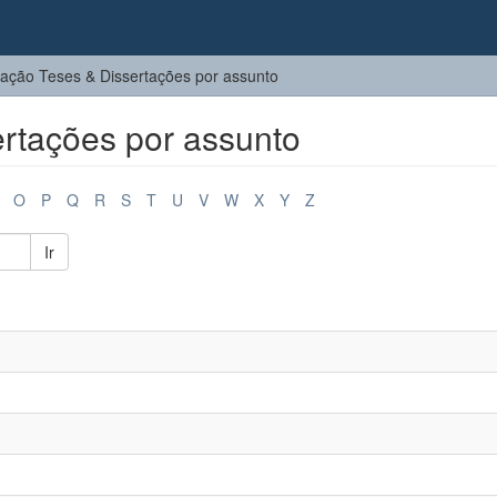
ação Teses & Dissertações por assunto
rtações por assunto
O
P
Q
R
S
T
U
V
W
X
Y
Z
Ir