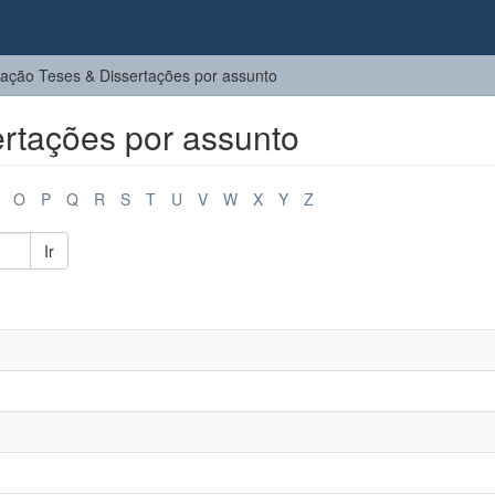
ação Teses & Dissertações por assunto
rtações por assunto
O
P
Q
R
S
T
U
V
W
X
Y
Z
Ir