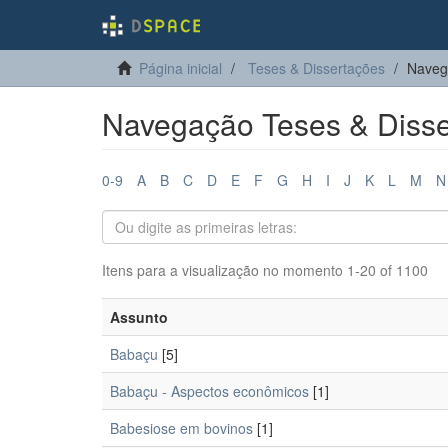
Página inicial
Teses & Dissertações
Naveg
Navegação Teses & Disse
0-9
A
B
C
D
E
F
G
H
I
J
K
L
M
N
Itens para a visualização no momento 1-20 of 1100
Assunto
Babaçu
[5]
Babaçu - Aspectos econômicos
[1]
Babesiose em bovinos
[1]