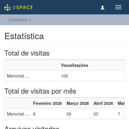
Toggl
navig
Estatística
Estatística
Total de visitas
Visualizações
Memorial ...
105
Total de visitas por mês
Fevereiro 2026
Março 2026
Abril 2026
Maio 
Memorial ...
6
29
23
7
Arquivos visitados