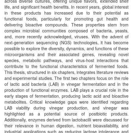
across diverse cultures, offering unique flavors, extended shelf
life, and significant health benefits. In recent years, global interest
in these products has increased due to their potential as
functional foods, particularly for promoting gut health and
delivering bioactive compounds. These properties stem from
complex microbial communities composed of bacteria, yeasts,
and, more recently acknowledged, viruses. With the advent of
next-generation sequencing (NGS) technologies, it has become
possible to explore the diversity, dynamics, and functions of these
microorganisms and their associated genes, revealing novel
species, metabolic pathways, and virus-host interactions that
contribute to the functional characteristics of fermented foods.
This thesis, structured in six chapters, integrates literature reviews
and experimental studies. The first two chapters focus on the role
of lactic acid bacteria (LAB) in vinegar fermentation and in the
production of functional enzymes. LAB plays a crucial role in the
early stages of fermentation, producing lactic acid and bioactive
metabolites. Critical knowledge gaps were identified regarding
LAB viability during vinegar production, and vinegar was
highlighted as a potential source of postbiotic products.
Additionally, enzymes derived from lactobacilli were discussed for
their relevance in human digestion, nutrient bioavailability, and
industrial applications such as reducing lactose intolerance and