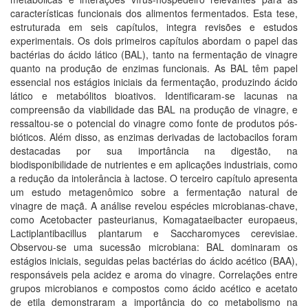
características funcionais dos alimentos fermentados. Esta tese,
estruturada em seis capítulos, integra revisões e estudos
experimentais. Os dois primeiros capítulos abordam o papel das
bactérias do ácido lático (BAL), tanto na fermentação de vinagre
quanto na produção de enzimas funcionais. As BAL têm papel
essencial nos estágios iniciais da fermentação, produzindo ácido
lático e metabólitos bioativos. Identificaram-se lacunas na
compreensão da viabilidade das BAL na produção de vinagre, e
ressaltou-se o potencial do vinagre como fonte de produtos pós-
bióticos. Além disso, as enzimas derivadas de lactobacilos foram
destacadas por sua importância na digestão, na
biodisponibilidade de nutrientes e em aplicações industriais, como
a redução da intolerância à lactose. O terceiro capítulo apresenta
um estudo metagenômico sobre a fermentação natural de
vinagre de maçã. A análise revelou espécies microbianas-chave,
como Acetobacter pasteurianus, Komagataeibacter europaeus,
Lactiplantibacillus plantarum e Saccharomyces cerevisiae.
Observou-se uma sucessão microbiana: BAL dominaram os
estágios iniciais, seguidas pelas bactérias do ácido acético (BAA),
responsáveis pela acidez e aroma do vinagre. Correlações entre
grupos microbianos e compostos como ácido acético e acetato
de etila demonstraram a importância do co metabolismo na