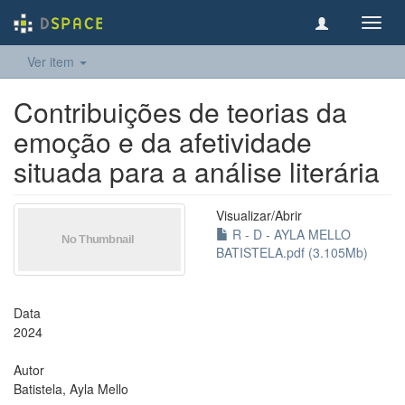
Toggl
navig
Ver item
Contribuições de teorias da
emoção e da afetividade
situada para a análise literária
Visualizar/
Abrir
R - D - AYLA MELLO
BATISTELA.pdf (3.105Mb)
Data
2024
Autor
Batistela, Ayla Mello