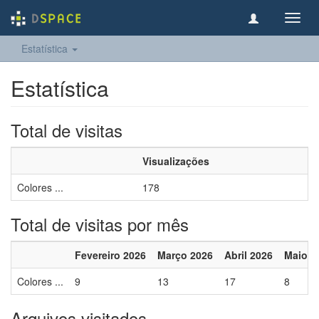
Toggl
navig
Estatística
Estatística
Total de visitas
Visualizações
Colores ...
178
Total de visitas por mês
Fevereiro 2026
Março 2026
Abril 2026
Maio 2
Colores ...
9
13
17
8
Arquivos visitados