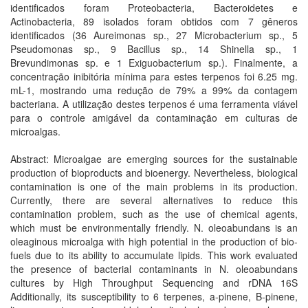
identificados foram Proteobacteria, Bacteroidetes e
Actinobacteria, 89 isolados foram obtidos com 7 gêneros
identificados (36 Aureimonas sp., 27 Microbacterium sp., 5
Pseudomonas sp., 9 Bacillus sp., 14 Shinella sp., 1
Brevundimonas sp. e 1 Exiguobacterium sp.). Finalmente, a
concentração inibitória mínima para estes terpenos foi 6.25 mg.
mL-1, mostrando uma redução de 79% a 99% da contagem
bacteriana. A utilização destes terpenos é uma ferramenta viável
para o controle amigável da contaminação em culturas de
microalgas.
Abstract: Microalgae are emerging sources for the sustainable
production of bioproducts and bioenergy. Nevertheless, biological
contamination is one of the main problems in its production.
Currently, there are several alternatives to reduce this
contamination problem, such as the use of chemical agents,
which must be environmentally friendly. N. oleoabundans is an
oleaginous microalga with high potential in the production of bio-
fuels due to its ability to accumulate lipids. This work evaluated
the presence of bacterial contaminants in N. oleoabundans
cultures by High Throughput Sequencing and rDNA 16S
Additionally, its susceptibility to 6 terpenes, a-pinene, B-pinene,