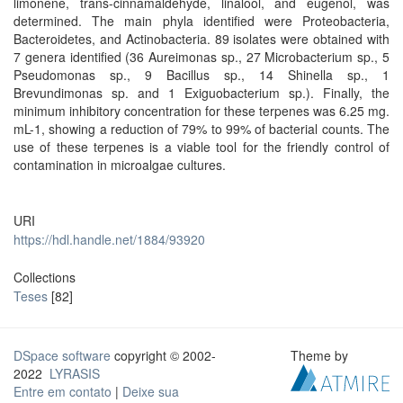
limonene, trans-cinnamaldehyde, linalool, and eugenol, was
determined. The main phyla identified were Proteobacteria,
Bacteroidetes, and Actinobacteria. 89 isolates were obtained with
7 genera identified (36 Aureimonas sp., 27 Microbacterium sp., 5
Pseudomonas sp., 9 Bacillus sp., 14 Shinella sp., 1
Brevundimonas sp. and 1 Exiguobacterium sp.). Finally, the
minimum inhibitory concentration for these terpenes was 6.25 mg.
mL-1, showing a reduction of 79% to 99% of bacterial counts. The
use of these terpenes is a viable tool for the friendly control of
contamination in microalgae cultures.
URI
https://hdl.handle.net/1884/93920
Collections
Teses
[82]
DSpace software
copyright © 2002-
Theme by
2022
LYRASIS
Entre em contato
|
Deixe sua