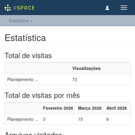
Toggl
navig
Estatística
Estatística
Total de visitas
Visualizações
Planejamento ...
73
Total de visitas por mês
Fevereiro 2026
Março 2026
Abril 2026
M
Planejamento ...
3
15
8
3
Arquivos visitados