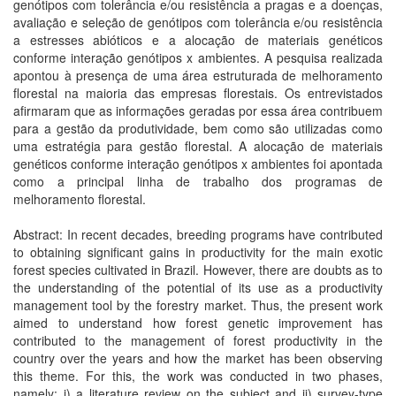
genótipos com tolerância e/ou resistência a pragas e a doenças,
avaliação e seleção de genótipos com tolerância e/ou resistência
a estresses abióticos e a alocação de materiais genéticos
conforme interação genótipos x ambientes. A pesquisa realizada
apontou à presença de uma área estruturada de melhoramento
florestal na maioria das empresas florestais. Os entrevistados
afirmaram que as informações geradas por essa área contribuem
para a gestão da produtividade, bem como são utilizadas como
uma estratégia para gestão florestal. A alocação de materiais
genéticos conforme interação genótipos x ambientes foi apontada
como a principal linha de trabalho dos programas de
melhoramento florestal.
Abstract: In recent decades, breeding programs have contributed
to obtaining significant gains in productivity for the main exotic
forest species cultivated in Brazil. However, there are doubts as to
the understanding of the potential of its use as a productivity
management tool by the forestry market. Thus, the present work
aimed to understand how forest genetic improvement has
contributed to the management of forest productivity in the
country over the years and how the market has been observing
this theme. For this, the work was conducted in two phases,
namely: i) a literature review on the subject and ii) survey-type