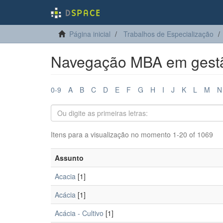
Página inicial
Trabalhos de Especialização
Navegação MBA em gestão
0-9
A
B
C
D
E
F
G
H
I
J
K
L
M
N
Itens para a visualização no momento 1-20 of 1069
Assunto
Acacia
[1]
Acácia
[1]
Acácia - Cultivo
[1]