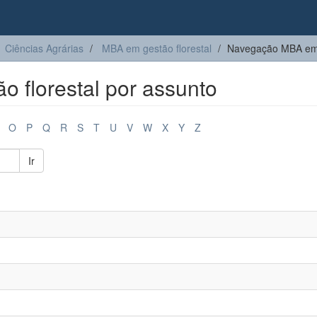
Ciências Agrárias
MBA em gestão florestal
Navegação MBA em g
 florestal por assunto
O
P
Q
R
S
T
U
V
W
X
Y
Z
Ir