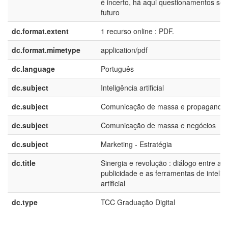
é incerto, há aqui questionamentos sob
futuro
dc.format.extent
1 recurso online : PDF.
dc.format.mimetype
application/pdf
dc.language
Português
dc.subject
Inteligência artificial
dc.subject
Comunicação de massa e propaganda
dc.subject
Comunicação de massa e negócios
dc.subject
Marketing - Estratégia
dc.title
Sinergia e revolução : diálogo entre a
publicidade e as ferramentas de intelig
artificial
dc.type
TCC Graduação Digital