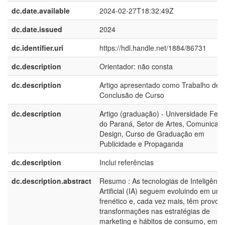
dc.date.available
2024-02-27T18:32:49Z
dc.date.issued
2024
dc.identifier.uri
https://hdl.handle.net/1884/86731
dc.description
Orientador: não consta
dc.description
Artigo apresentado como Trabalho de
Conclusão de Curso
dc.description
Artigo (graduação) - Universidade Fede
do Paraná, Setor de Artes, Comunicaç
Design, Curso de Graduação em
Publicidade e Propaganda
dc.description
Inclui referências
dc.description.abstract
Resumo : As tecnologias de Inteligênci
Artificial (IA) seguem evoluindo em um 
frenético e, cada vez mais, têm provoc
transformações nas estratégias de
marketing e hábitos de consumo, emb