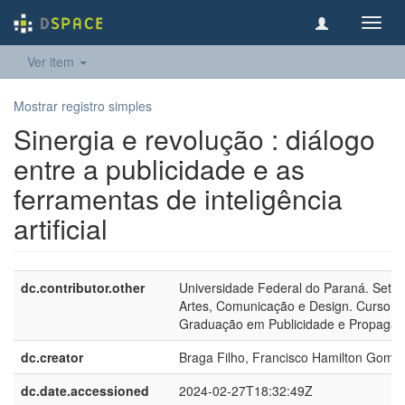
Toggl
navig
Ver item
Mostrar registro simples
Sinergia e revolução : diálogo
entre a publicidade e as
ferramentas de inteligência
artificial
dc.contributor.other
Universidade Federal do Paraná. Setor
Artes, Comunicação e Design. Curso d
Graduação em Publicidade e Propaga
dc.creator
Braga Filho, Francisco Hamilton Gome
dc.date.accessioned
2024-02-27T18:32:49Z