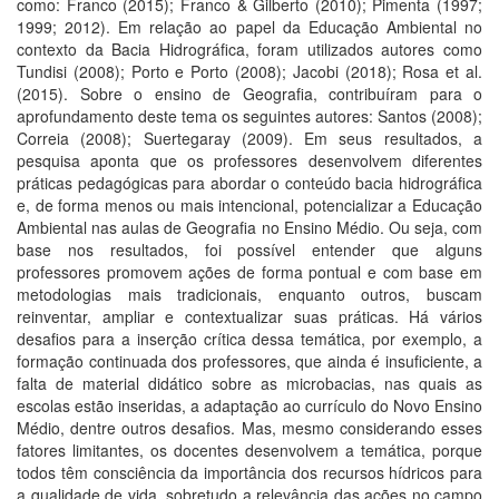
como: Franco (2015); Franco & Gilberto (2010); Pimenta (1997;
1999; 2012). Em relação ao papel da Educação Ambiental no
contexto da Bacia Hidrográfica, foram utilizados autores como
Tundisi (2008); Porto e Porto (2008); Jacobi (2018); Rosa et al.
(2015). Sobre o ensino de Geografia, contribuíram para o
aprofundamento deste tema os seguintes autores: Santos (2008);
Correia (2008); Suertegaray (2009). Em seus resultados, a
pesquisa aponta que os professores desenvolvem diferentes
práticas pedagógicas para abordar o conteúdo bacia hidrográfica
e, de forma menos ou mais intencional, potencializar a Educação
Ambiental nas aulas de Geografia no Ensino Médio. Ou seja, com
base nos resultados, foi possível entender que alguns
professores promovem ações de forma pontual e com base em
metodologias mais tradicionais, enquanto outros, buscam
reinventar, ampliar e contextualizar suas práticas. Há vários
desafios para a inserção crítica dessa temática, por exemplo, a
formação continuada dos professores, que ainda é insuficiente, a
falta de material didático sobre as microbacias, nas quais as
escolas estão inseridas, a adaptação ao currículo do Novo Ensino
Médio, dentre outros desafios. Mas, mesmo considerando esses
fatores limitantes, os docentes desenvolvem a temática, porque
todos têm consciência da importância dos recursos hídricos para
a qualidade de vida, sobretudo a relevância das ações no campo