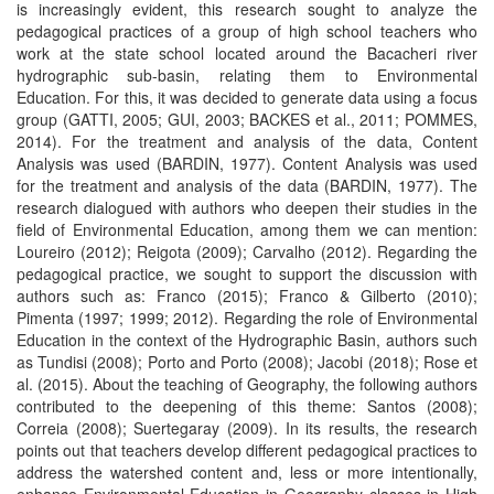
is increasingly evident, this research sought to analyze the
pedagogical practices of a group of high school teachers who
work at the state school located around the Bacacheri river
hydrographic sub-basin, relating them to Environmental
Education. For this, it was decided to generate data using a focus
group (GATTI, 2005; GUI, 2003; BACKES et al., 2011; POMMES,
2014). For the treatment and analysis of the data, Content
Analysis was used (BARDIN, 1977). Content Analysis was used
for the treatment and analysis of the data (BARDIN, 1977). The
research dialogued with authors who deepen their studies in the
field of Environmental Education, among them we can mention:
Loureiro (2012); Reigota (2009); Carvalho (2012). Regarding the
pedagogical practice, we sought to support the discussion with
authors such as: Franco (2015); Franco & Gilberto (2010);
Pimenta (1997; 1999; 2012). Regarding the role of Environmental
Education in the context of the Hydrographic Basin, authors such
as Tundisi (2008); Porto and Porto (2008); Jacobi (2018); Rose et
al. (2015). About the teaching of Geography, the following authors
contributed to the deepening of this theme: Santos (2008);
Correia (2008); Suertegaray (2009). In its results, the research
points out that teachers develop different pedagogical practices to
address the watershed content and, less or more intentionally,