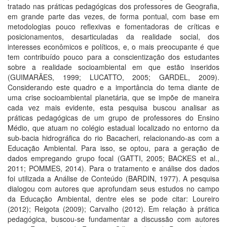
tratado nas práticas pedagógicas dos professores de Geografia,
em grande parte das vezes, de forma pontual, com base em
metodologias pouco reflexivas e fomentadoras de críticas e
posicionamentos, desarticuladas da realidade social, dos
interesses econômicos e políticos, e, o mais preocupante é que
tem contribuído pouco para a conscientização dos estudantes
sobre a realidade socioambiental em que estão inseridos
(GUIMARÃES, 1999; LUCATTO, 2005; GARDEL, 2009).
Considerando este quadro e a importância do tema diante de
uma crise socioambiental planetária, que se impõe de maneira
cada vez mais evidente, esta pesquisa buscou analisar as
práticas pedagógicas de um grupo de professores do Ensino
Médio, que atuam no colégio estadual localizado no entorno da
sub-bacia hidrográfica do rio Bacacheri, relacionando-as com a
Educação Ambiental. Para isso, se optou, para a geração de
dados empregando grupo focal (GATTI, 2005; BACKES et al.,
2011; POMMES, 2014). Para o tratamento e análise dos dados
foi utilizada a Análise de Conteúdo (BARDIN, 1977). A pesquisa
dialogou com autores que aprofundam seus estudos no campo
da Educação Ambiental, dentre eles se pode citar: Loureiro
(2012); Reigota (2009); Carvalho (2012). Em relação à prática
pedagógica, buscou-se fundamentar a discussão com autores