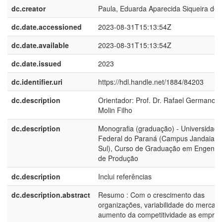
dc.creator
Paula, Eduarda Aparecida Siqueira de
dc.date.accessioned
2023-08-31T15:13:54Z
dc.date.available
2023-08-31T15:13:54Z
dc.date.issued
2023
dc.identifier.uri
https://hdl.handle.net/1884/84203
dc.description
Orientador: Prof. Dr. Rafael Germano D
Molin Filho
dc.description
Monografia (graduação) - Universidade
Federal do Paraná (Campus Jandaia d
Sul), Curso de Graduação em Engenha
de Produção
dc.description
Inclui referências
dc.description.abstract
Resumo : Com o crescimento das
organizações, variabilidade do mercad
aumento da competitividade as empre