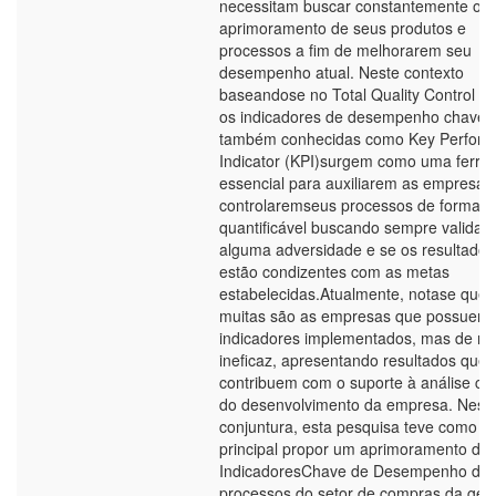
necessitam buscar constantemente o
aprimoramento de seus produtos e
processos a fim de melhorarem seu
desempenho atual. Neste contexto
baseando­se no Total Quality Control (
os indicadores de desempenho chaves
também conhecidas como Key Perfor
Indicator (KPI)surgem como uma ferra
essencial para auxiliarem as empresas
controlaremseus processos de forma
quantificável buscando sempre validar 
alguma adversidade e se os resultados
estão condizentes com as metas
estabelecidas.Atualmente, nota­se que
muitas são as empresas que possuem 
indicadores implementados, mas de m
ineficaz, apresentando resultados que
contribuem com o suporte à análise crít
do desenvolvimento da empresa. Nest
conjuntura, esta pesquisa teve como ob
principal propor um aprimoramento do
Indicadores­Chave de Desempenho do
processos do setor de compras da ges