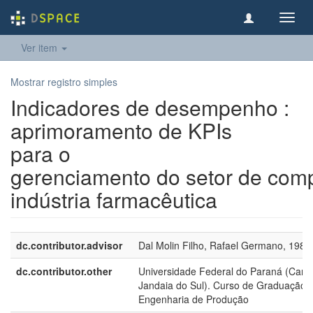
Toggl
navig
Ver item
Mostrar registro simples
Indicadores de desempenho :
aprimoramento de KPIs
para o
gerenciamento do setor de co
indústria farmacêutica
dc.contributor.advisor
Dal Molin Filho, Rafael Germano, 1983
dc.contributor.other
Universidade Federal do Paraná (Cam
Jandaia do Sul). Curso de Graduação
Engenharia de Produção