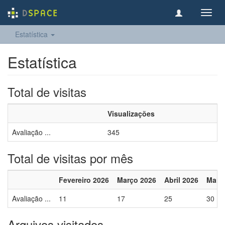
Toggl
navig
Estatística
Estatística
Total de visitas
Visualizações
Avaliação ...
345
Total de visitas por mês
Fevereiro 2026
Março 2026
Abril 2026
Maio
Avaliação ...
11
17
25
30
Arquivos visitados