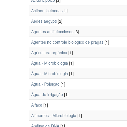
Ácido Lipoico
[2]
Actinomicetaceas
[1]
Aedes aegypti
[2]
Agentes antiinfecciosos
[3]
Agentes no controle biológico de pragas
[1]
Agricultura orgânica
[1]
Agua - Microbiologia
[1]
Água - Microbiologia
[1]
Água - Poluição
[1]
Água de irrigação
[1]
Alface
[1]
Alimentos - Microbiologia
[1]
Análise de DNA
[1]