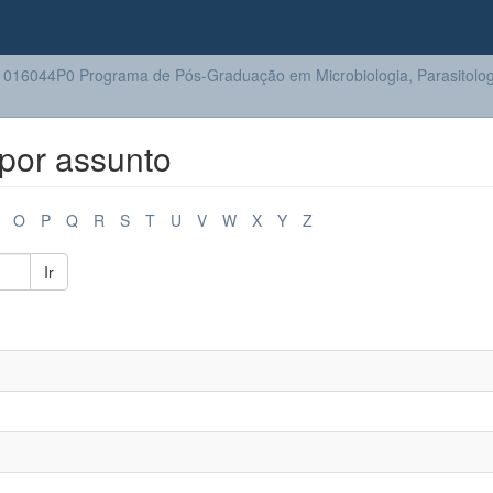
016044P0 Programa de Pós-Graduação em Microbiologia, Parasitologi
por assunto
O
P
Q
R
S
T
U
V
W
X
Y
Z
Ir