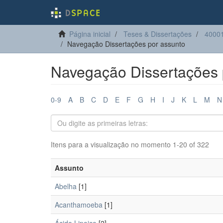
Página inicial
Teses & Dissertações
40001
Navegação Dissertações por assunto
Navegação Dissertações 
0-9
A
B
C
D
E
F
G
H
I
J
K
L
M
N
Itens para a visualização no momento 1-20 of 322
Assunto
Abelha
[1]
Acanthamoeba
[1]