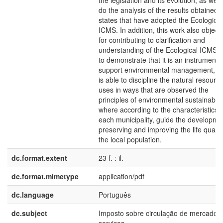
the legislation and its evolution, as well
do the analysis of the results obtained i
states that have adopted the Ecological
ICMS. In addition, this work also object
for contributing to clarification and
understanding of the Ecological ICMS,
to demonstrate that it is an instrument t
support environmental management, w
is able to discipline the natural resourc
uses in ways that are observed the
principles of environmental sustainabilit
where according to the characteristics o
each municipality, guide the developme
preserving and improving the life quality
the local population.
dc.format.extent
23 f. : il.
dc.format.mimetype
application/pdf
dc.language
Português
dc.subject
Imposto sobre circulação de mercadori