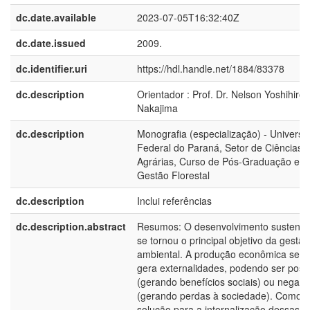
dc.date.available
2023-07-05T16:32:40Z
dc.date.issued
2009.
dc.identifier.uri
https://hdl.handle.net/1884/83378
dc.description
Orientador : Prof. Dr. Nelson Yoshihiro
Nakajima
dc.description
Monografia (especialização) - Universi
Federal do Paraná, Setor de Ciências
Agrárias, Curso de Pós-Graduação em
Gestão Florestal
dc.description
Inclui referências
dc.description.abstract
Resumos: O desenvolvimento sustentá
se tornou o principal objetivo da gestão
ambiental. A produção econômica sem
gera externalidades, podendo ser posit
(gerando benefícios sociais) ou negati
(gerando perdas à sociedade). Como
solução para a internalização dessas