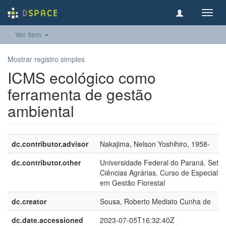
Toggl
navig
Ver item
Mostrar registro simples
ICMS ecológico como
ferramenta de gestão
ambiental
dc.contributor.advisor
Nakajima, Nelson Yoshihiro, 1958-
dc.contributor.other
Universidade Federal do Paraná. Setor
Ciências Agrárias. Curso de Especializ
em Gestão Florestal
dc.creator
Sousa, Roberto Mediato Cunha de
dc.date.accessioned
2023-07-05T16:32:40Z