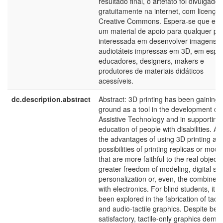
resultado final, o artefato foi divulgado
gratuitamente na internet, com licença
Creative Commons. Espera-se que este
um material de apoio para qualquer pe
interessada em desenvolver imagens
audiotáteis impressas em 3D, em espec
educadores, designers, makers e
produtores de materiais didáticos
acessíveis.
dc.description.abstract
Abstract: 3D printing has been gaining
ground as a tool in the development of
Assistive Technology and in supporting
education of people with disabilities. 
the advantages of using 3D printing are
possibilities of printing replicas or mode
that are more faithful to the real object,
greater freedom of modeling, digital sha
personalization or, even, the combined
with electronics. For blind students, it h
been explored in the fabrication of tacti
and audio-tactile graphics. Despite bei
satisfactory, tactile-only graphics dema