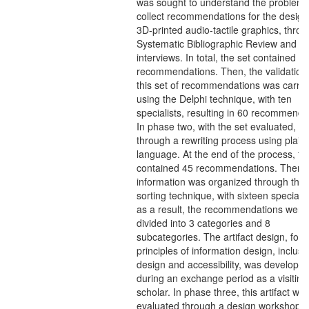
was sought to understand the problem
collect recommendations for the design
3D-printed audio-tactile graphics, throu
Systematic Bibliographic Review and fi
interviews. In total, the set contained 6
recommendations. Then, the validation 
this set of recommendations was carrie
using the Delphi technique, with ten
specialists, resulting in 60 recommenda
In phase two, with the set evaluated, it
through a rewriting process using plain
language. At the end of the process, th
contained 45 recommendations. Then, 
information was organized through the 
sorting technique, with sixteen specialis
as a result, the recommendations were
divided into 3 categories and 8
subcategories. The artifact design, foll
principles of information design, inclusi
design and accessibility, was develope
during an exchange period as a visiting
scholar. In phase three, this artifact wa
evaluated through a design workshop,