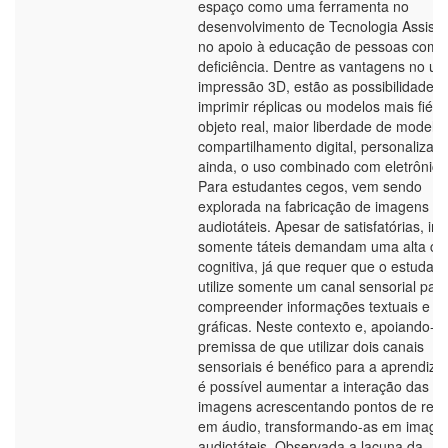
espaço como uma ferramenta no
desenvolvimento de Tecnologia Assisti
no apoio à educação de pessoas com
deficiência. Dentre as vantagens no us
impressão 3D, estão as possibilidades 
imprimir réplicas ou modelos mais fiéis
objeto real, maior liberdade de model
compartilhamento digital, personalizaç
ainda, o uso combinado com eletrônico
Para estudantes cegos, vem sendo
explorada na fabricação de imagens tát
audiotáteis. Apesar de satisfatórias, i
somente táteis demandam uma alta ca
cognitiva, já que requer que o estudant
utilize somente um canal sensorial par
compreender informações textuais e
gráficas. Neste contexto e, apoiando-s
premissa de que utilizar dois canais
sensoriais é benéfico para a aprendiz
é possível aumentar a interação das
imagens acrescentando pontos de res
em áudio, transformando-as em image
audiotáteis. Observada a lacuna da