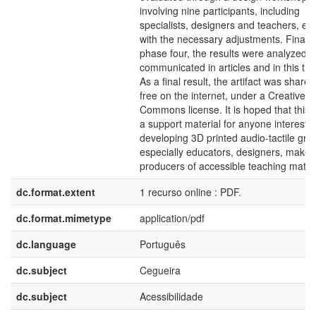
involving nine participants, including
specialists, designers and teachers, en
with the necessary adjustments. Finally,
phase four, the results were analyzed 
communicated in articles and in this the
As a final result, the artifact was shared
free on the internet, under a Creative
Commons license. It is hoped that this w
a support material for anyone intereste
developing 3D printed audio-tactile gra
especially educators, designers, maker
producers of accessible teaching materi
dc.format.extent
1 recurso online : PDF.
dc.format.mimetype
application/pdf
dc.language
Português
dc.subject
Cegueira
dc.subject
Acessibilidade