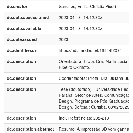
dc.creator
Sanches, Emilia Christie Picelli
dc.date.accessioned
2023-04-18T14:12:33Z
dc.date.available
2023-04-18T14:12:33Z
dc.date.issued
2023
dc.identifier.uri
https://hdl.handle.net/1884/82091
dc.description
Orientadora: Profa. Dra. Maria Lucia Le
Ribeiro Okimoto.
dc.description
Coorientadora: Profa. Dra. Juliana Bue
dc.description
Tese (doutorado) - Universidade Feder
Paraná, Setor de Artes, Comunicação 
Design, Programa de Pós-Graduação 
Design. Defesa : Curitiba, 08/02/2023
dc.description
Inclui referências: 202-213
dc.description.abstract
Resumo: A impressão 3D vem ganhan