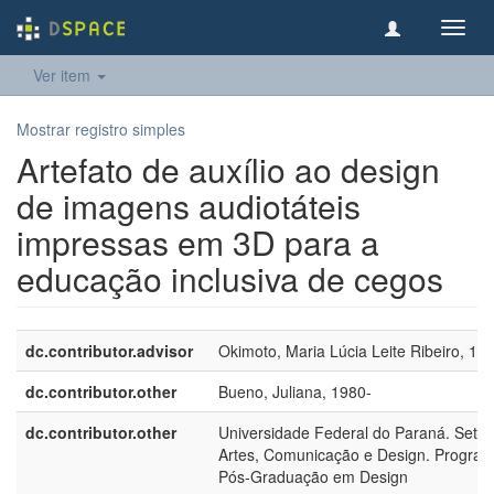
Toggl
navig
Ver item
Mostrar registro simples
Artefato de auxílio ao design
de imagens audiotáteis
impressas em 3D para a
educação inclusiva de cegos
dc.contributor.advisor
Okimoto, Maria Lúcia Leite Ribeiro, 19
dc.contributor.other
Bueno, Juliana, 1980-
dc.contributor.other
Universidade Federal do Paraná. Setor
Artes, Comunicação e Design. Progra
Pós-Graduação em Design