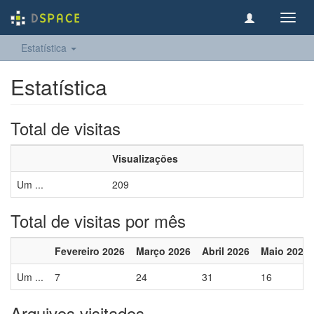
Toggl
navig
Estatística
Estatística
Total de visitas
Visualizações
Um ...
209
Total de visitas por mês
Fevereiro 2026
Março 2026
Abril 2026
Maio 2026
Um ...
7
24
31
16
Arquivos visitados