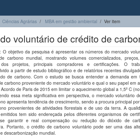
Ciências Agrárias
MBA em gestão ambiental
Ver item
o voluntário de crédito de carbo
 O objetivo da pesquisa é apresentar os números do mercado volun
 de carbono mundial, mostrando volumes comercializados, preços,
dos projetos, principais compradores e certificações. O trab
vido a partir de estudo bibliográfico e de relatórios recentes divulga
do de carbono. Com o estudo se busca entender a demanda em 
de carbono proveniente do mercado voluntário e qual o seu papel em 
Acordo de Paris de 2015 em limitar o aquecimento global a 1,5º C (n
endo essa meta significativa em perspectiva, o mercado voluntário d
no apresenta tendência de crescimento, sendo a procura principal por
no provenientes de atividades florestais e de uso da terra. A quali
 emitidos tem sido endereçada pelos diferentes organismos de certif
se garantir e real compensação ou redução do dióxido de ca
ra. Portanto, o crédito de carbono voluntário pode ser uma das alte
de descarbonização mundial.