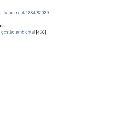
hdl.handle.net/1884/82039
ons
gestão ambiental
[466]