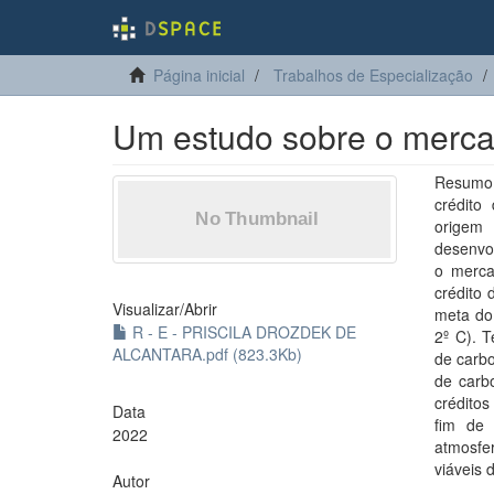
Página inicial
Trabalhos de Especialização
Um estudo sobre o mercad
Resumo:
crédito
origem 
desenvol
o merca
crédito 
Visualizar/
Abrir
meta do 
R - E - PRISCILA DROZDEK DE
2º C). T
ALCANTARA.pdf (823.3Kb)
de carbo
de carbo
créditos
Data
fim de 
2022
atmosfe
viáveis 
Autor