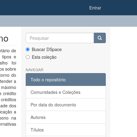
Entrar
no
Buscar DSpace
tário de
 tipos e
Esta coleção
alho foi
dos sobre
NAVEGAR
torno do
Todo o repositório
atender a
o máximo
Comunidades e Coleções
e crédito
 créditos
Por data do documento
dade dos
icação a
Autores
rbono na
rnativas
Títulos