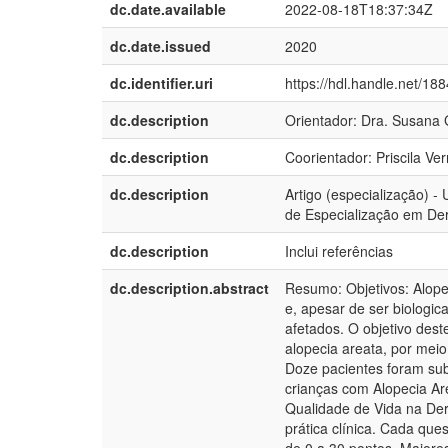
dc.date.available
2022-08-18T18:37:34Z
dc.date.issued
2020
dc.identifier.uri
https://hdl.handle.net/18
dc.description
Orientador: Dra. Susana G
dc.description
Coorientador: Priscila Ver
dc.description
Artigo (especialização) 
de Especialização em Der
dc.description
Inclui referências
dc.description.abstract
Resumo: Objetivos: Alop
e, apesar de ser biologic
afetados. O objetivo dest
alopecia areata, por mei
Doze pacientes foram sub
crianças com Alopecia Ar
Qualidade de Vida na Der
prática clínica. Cada qu