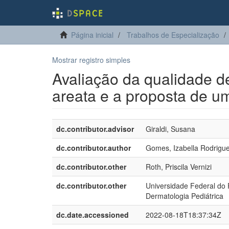
Página inicial
Trabalhos de Especialização
Mostrar registro simples
Avaliação da qualidade d
areata e a proposta de um
dc.contributor.advisor
Giraldi, Susana
dc.contributor.author
Gomes, Izabella Rodrigu
dc.contributor.other
Roth, Priscila Vernizi
dc.contributor.other
Universidade Federal do 
Dermatologia Pediátrica
dc.date.accessioned
2022-08-18T18:37:34Z