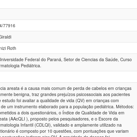
84/77916
iraldi
nizi Roth
- Universidade Federal do Paraná, Setor de Ciencias da Saúde, Curso
matologia Pediátrica.
ecia areata é a causa mais comum de perda de cabelos em crianças
amente benigna, traz grandes prejuízos psicossociais aos pacientes
e estudo foi avaliar a qualidade de vida (QV) em crianças com
o de um instrumento elaborado para a população pediátrica. Métodos:
metidos a dois questionários, o Índice de Qualidade de Vida em
eata (AAcQLI ), proposto pelos pesquisadores, e o Escore da
matologia Infantil (CDLQI), validado e amplamente utilizado na
estionário é composto por 10 questões, com pontuações que variam