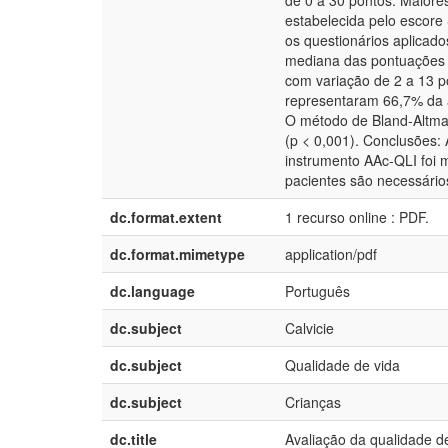
de 0 a 30 pontos. Maiore
estabelecida pelo escore 
os questionários aplicado
mediana das pontuações d
com variação de 2 a 13 
representaram 66,7% da 
O método de Bland-Altman
(p < 0,001). Conclusões:
instrumento AAc-QLI foi 
pacientes são necessários
dc.format.extent
1 recurso online : PDF.
dc.format.mimetype
application/pdf
dc.language
Português
dc.subject
Calvicie
dc.subject
Qualidade de vida
dc.subject
Crianças
dc.title
Avaliação da qualidade d