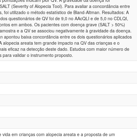
s pontuações indicam pior QV. A gravidade da doença foi
SALT (Severity of Alopecia Tool). Para avaliar a concordância entre
s, foi utilizado o método estatístico de Bland-Altman. Resultados: A
os questionários de QV foi de 9,0 no AAcQLI e de 5,0 no CDLQI,
pontos em ambos. Os pacientes com doença grave (SALT > 50%)
amostra e a QV se associou negativamente à gravidade da doença.
 apontou baixa concordância entre os dois questionários aplicados
 A alopecia areata tem grande impacto na QV das crianças e o
mais eficaz na detecção deste dado. Estudos com maior número de
 para validar o instrumento proposto.
e vida em crianças com alopecia areata e a proposta de um