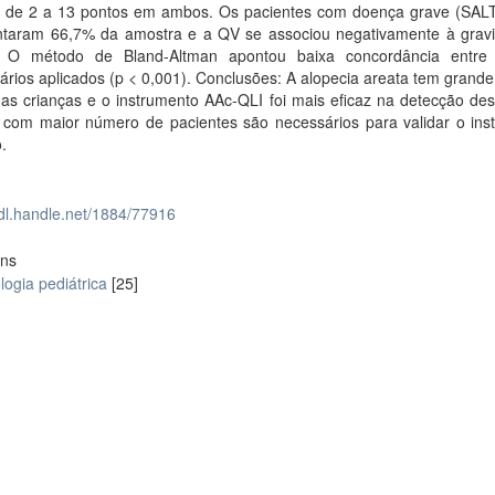
o de 2 a 13 pontos em ambos. Os pacientes com doença grave (SAL
ntaram 66,7% da amostra e a QV se associou negativamente à grav
 O método de Bland-Altman apontou baixa concordância entre
ários aplicados (p < 0,001). Conclusões: A alopecia areata tem grand
as crianças e o instrumento AAc-QLI foi mais eficaz na detecção des
 com maior número de pacientes são necessários para validar o ins
.
hdl.handle.net/1884/77916
ons
ogia pediátrica
[25]