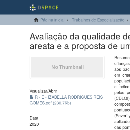
Página inicial
Trabalhos de Especialização
Avaliação da qualidade d
areata e a proposta de um
Resumo:
crianças
aos paci
em cria
populaçã
o Índic
Visualizar/
Abrir
pelos p
R - E - IZABELLA RODRIGUES REIS
(CDLQI)
GOMES.pdf (230.7Kb)
compost
pontuaçõ
(Severi
Data
aplicado
2020
das pon