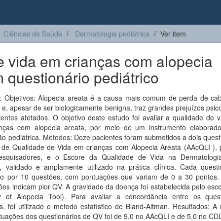
Ciências da Saúde
Dermatologia pediátrica
Ver item
e vida em crianças com alopecia
 questionário pediátrico
 Objetivos: Alopecia areata é a causa mais comum de perda de ca
 e, apesar de ser biologicamente benigna, traz grandes prejuízos psic
entes afetados. O objetivo deste estudo foi avaliar a qualidade de 
nças com alopecia areata, por meio de um instrumento elaborad
o pediátrica. Métodos: Doze pacientes foram submetidos a dois quest
e de Qualidade de Vida em crianças com Alopecia Areata (AAcQLI ), 
esquisadores, e o Escore da Qualidade de Vida na Dermatologia 
, validado e amplamente utilizado na prática clínica. Cada questi
o por 10 questões, com pontuações que variam de 0 a 30 pontos.
es indicam pior QV. A gravidade da doença foi estabelecida pelo esc
ty of Alopecia Tool). Para avaliar a concordância entre os quest
s, foi utilizado o método estatístico de Bland-Altman. Resultados: 
tuações dos questionários de QV foi de 9,0 no AAcQLI e de 5,0 no CD