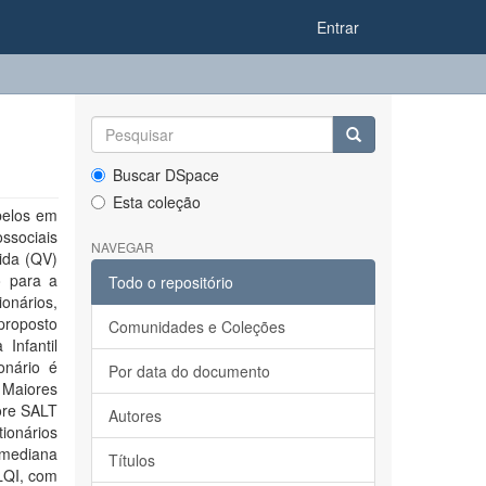
Entrar
Buscar DSpace
Esta coleção
belos em
ossociais
NAVEGAR
vida (QV)
o para a
Todo o repositório
ionários,
proposto
Comunidades e Coleções
Infantil
onário é
Por data do documento
 Maiores
ore SALT
Autores
ionários
A mediana
Títulos
LQI, com