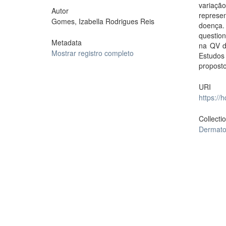
variaçã
Autor
represe
Gomes, Izabella Rodrigues Reis
doença.
question
Metadata
na QV d
Mostrar registro completo
Estudos
proposto
URI
https://
Collecti
Dermatol