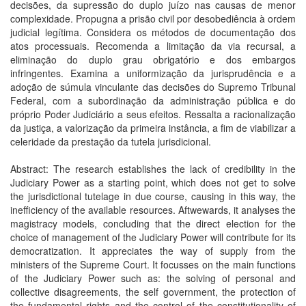
decisões, da supressão do duplo juízo nas causas de menor
complexidade. Propugna a prisão civil por desobediência à ordem
judicial legítima. Considera os métodos de documentação dos
atos processuais. Recomenda a limitação da via recursal, a
eliminação do duplo grau obrigatório e dos embargos
infringentes. Examina a uniformização da jurisprudência e a
adoção de súmula vinculante das decisões do Supremo Tribunal
Federal, com a subordinação da administração pública e do
próprio Poder Judiciário a seus efeitos. Ressalta a racionalização
da justiça, a valorização da primeira instância, a fim de viabilizar a
celeridade da prestação da tutela jurisdicional.
Abstract: The research establishes the lack of credibility in the
Judiciary Power as a starting point, which does not get to solve
the jurisdictional tutelage in due course, causing in this way, the
inefficiency of the available resources. Aftwewards, it analyses the
magistracy models, concluding that the direct election for the
choice of management of the Judiciary Power will contribute for its
democratization. It appreciates the way of supply from the
ministers of the Supreme Court. It focusses on the main functions
of the Judiciary Power such as: the solving of personal and
collective disagreements, the self government, the protection of
the fundamental rights and the control of the constitutionality of