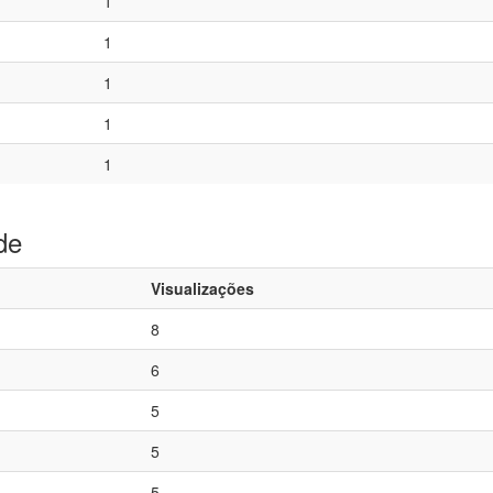
1
1
1
1
1
de
Visualizações
8
6
5
5
5