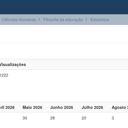
Ciências Humanas
Filosofia da educação
Estatística
Visualizações
1222
ril 2026
Maio 2026
Junho 2026
Julho 2026
Agosto 
30
28
20
3