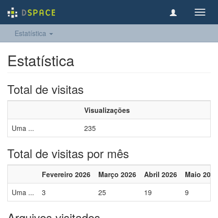
Toggl
navig
Estatística
Estatística
Total de visitas
Visualizações
Uma ...
235
Total de visitas por mês
Fevereiro 2026
Março 2026
Abril 2026
Maio 202
Uma ...
3
25
19
9
Arquivos visitados