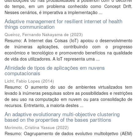
distribuições ou nas probabilidades a posteriori com o decorrer
do tempo, em um problema conhecido como Concept Drift.
Nesses cenários, é imperativa a implementação ...
Adaptive management for resilient internet of health
things communication
Queiroz, Fernando Nakayama de
(
2023
)
Resumo: A Internet das Coisas (IoT) apoiou o desenvolvimento
de inúmeras aplicações, contribuindo com o progresso
econômico e tecnológico e promovendo benefícios na qualidade
de vida dos utilizadores. A IoT representa uma ...
Afinidade de tipos de aplicações em nuvens
computacionais
Licht, Fabio Lopes
(
2014
)
Resumo: O aumento do uso de ambientes virtualizados tem
levado à inúmeras pesquisas sobre as possibilidades e restrições
de seu uso na computação em nuvem ou para consolidação de
recursos. Entretanto, a maioria destes ...
An adaptive evolutionary multi-objective clustering
based on the properties of the bases partitions
Morimoto, Cristina Yassue
(
2022
)
Resumo: Oagrupamento de dados evolutivo multiobjetivo (AEM)