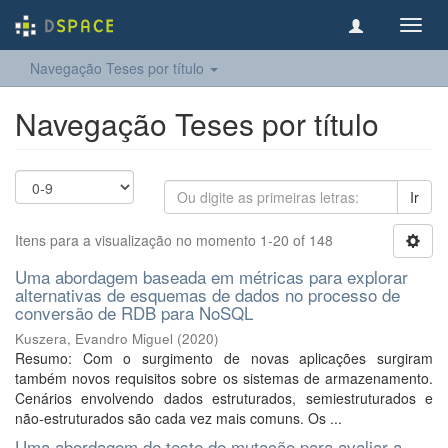
Toggl
navig
Navegação Teses por título
Navegação Teses por título
Ir
Itens para a visualização no momento 1-20 of 148
Uma abordagem baseada em métricas para explorar
alternativas de esquemas de dados no processo de
conversão de RDB para NoSQL
Kuszera, Evandro Miguel
(
2020
)
Resumo: Com o surgimento de novas aplicações surgiram
também novos requisitos sobre os sistemas de armazenamento.
Cenários envolvendo dados estruturados, semiestruturados e
não-estruturados são cada vez mais comuns. Os ...
Uma abordagem de teste de mutação para avaliar a