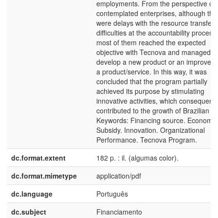
employments. From the perspective of 
contemplated enterprises, although the
were delays with the resource transfer
difficulties at the accountability process,
most of them reached the expected
objective with Tecnova and managed t
develop a new product or an improvem
a product/service. In this way, it was
concluded that the program partially
achieved its purpose by stimulating
innovative activities, which consequentl
contributed to the growth of Brazilian 
Keywords: Financing source. Economic
Subsidy. Innovation. Organizational
Performance. Tecnova Program.
dc.format.extent
182 p. : il. (algumas color).
dc.format.mimetype
application/pdf
dc.language
Português
dc.subject
Financiamento