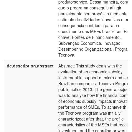
produto/serviço. Dessa maneira, conclu
que o programa conseguiu atingir
parcialmente seu propósito mediante o
estímulo de atividades inovativas e em
consequência contribuiu para a o
crescimento das MPEs brasileiras. Pala
chave: Fontes de Financiamento.
Subvenção Econômica. Inovação.
Desempenho Organizacional. Program
Tecnova.
dc.description.abstract
Abstract: This study deals with the
evaluation of an economic subsidy
instrument in support of micro and smal
Brazilian companies: Tecnova Program
public notice 2013. The general objecti
was to analyze how the financial contri
of economic subsidy impacts innovatio
performance of SMEs. To achieve this g
the Tecnova program was initially
characterized; after that, the profile
characteristics of the MSEs that receiv
investment and the coordinator were re