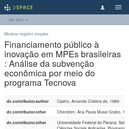
Toggl
navig
Ver item
Mostrar registro simples
Financiamento público à
inovação em MPEs brasileiras
: Análise da subvenção
econômica por meio do
programa Tecnova
dc.contributor.author
Castro, Amanda Cristina de, 1989-
dc.contributor.other
Cherobim, Ana Paula Mussi Szabo, 19
dc.contributor.other
Universidade Federal do Paraná. Setor
Ciências Sociais Aplicadas. Programa 