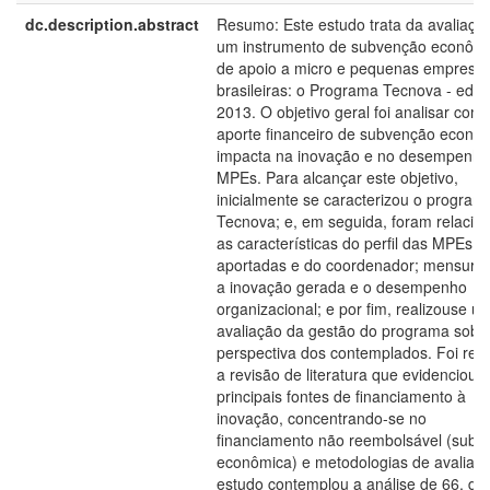
dc.description.abstract
Resumo: Este estudo trata da avaliaçã
um instrumento de subvenção econôm
de apoio a micro e pequenas empresa
brasileiras: o Programa Tecnova - edita
2013. O objetivo geral foi analisar com
aporte financeiro de subvenção econô
impacta na inovação e no desempenho
MPEs. Para alcançar este objetivo,
inicialmente se caracterizou o program
Tecnova; e, em seguida, foram relacio
as características do perfil das MPEs
aportadas e do coordenador; mensuro
a inovação gerada e o desempenho
organizacional; e por fim, realizouse u
avaliação da gestão do programa sob 
perspectiva dos contemplados. Foi rea
a revisão de literatura que evidenciou 
principais fontes de financiamento à
inovação, concentrando-se no
financiamento não reembolsável (subv
econômica) e metodologias de avaliaç
estudo contemplou a análise de 66, da