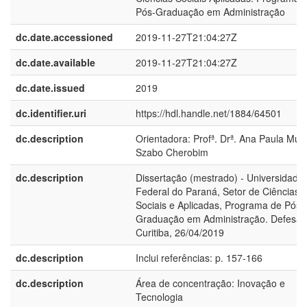
Pós-Graduação em Administração
dc.date.accessioned
2019-11-27T21:04:27Z
dc.date.available
2019-11-27T21:04:27Z
dc.date.issued
2019
dc.identifier.uri
https://hdl.handle.net/1884/64501
dc.description
Orientadora: Profª. Drª. Ana Paula Mus
Szabo Cherobim
dc.description
Dissertação (mestrado) - Universidade
Federal do Paraná, Setor de Ciências
Sociais e Aplicadas, Programa de Pós-
Graduação em Administração. Defesa :
Curitiba, 26/04/2019
dc.description
Inclui referências: p. 157-166
dc.description
Área de concentração: Inovação e
Tecnologia