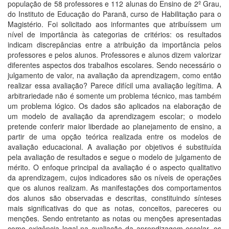
população de 58 professores e 112 alunas do Ensino de 2º Grau,
do Instituto de Educação do Paranã, curso de Habilitação para o
Magistério. Foi solicitado aos informantes que atribuíssem um
nível de importância às categorias de critérios: os resultados
indicam discrepâncias entre a atribuição da importância pelos
professores e pelos alunos. Professores e alunos dizem valorizar
diferentes aspectos dos trabalhos escolares. Sendo necessário o
julgamento de valor, na avaliação da aprendizagem, como então
realizar essa avaliação? Parece difícil uma avaliação legítima. A
arbitrariedade não é somente um problema técnico, mas também
um problema lógico. Os dados são aplicados na elaboração de
um modelo de avaliação da aprendizagem escolar; o modelo
pretende conferir maior liberdade ao planejamento de ensino, a
partir de uma opção teórica realizada entre os modelos de
avaliação educacional. A avaliação por objetivos é substituída
pela avaliação de resultados e segue o modelo de julgamento de
mérito. O enfoque principal da avaliação é o aspecto qualitativo
da aprendizagem, cujos indicadores são os níveis de operações
que os alunos realizam. As manifestações dos comportamentos
dos alunos são observadas e descritas, constituindo sínteses
mais significativas do que as notas, conceitos, pareceres ou
menções. Sendo entretanto as notas ou menções apresentadas
como exigência legal na avaliação da aprendizagem escolar, os