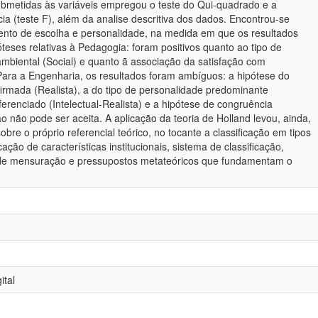
submetidas às variáveis empregou o teste do Qui-quadrado e a
cia (teste F), além da analise descritiva dos dados. Encontrou-se
nto de escolha e personalidade, na medida em que os resultados
eses relativas à Pedagogia: foram positivos quanto ao tipo de
mbiental (Social) e quanto ã associação da satisfação com
Para a Engenharia, os resultados foram ambíguos: a hipótese do
irmada (Realista), a do tipo de personalidade predominante
ferenciado (Intelectual-Realista) e a hipótese de congruência
o não pode ser aceita. A aplicação da teoria de Holland levou, ainda,
obre o próprio referencial teórico, no tocante a classificação em tipos
cação de características institucionais, sistema de classificação,
de mensuração e pressupostos metateóricos que fundamentam o
ital