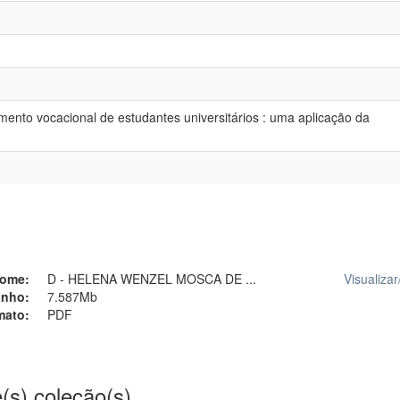
ento vocacional de estudantes universitários : uma aplicação da
ome:
D - HELENA WENZEL MOSCA DE ...
Visualizar
nho:
7.587Mb
mato:
PDF
(s) coleção(s)