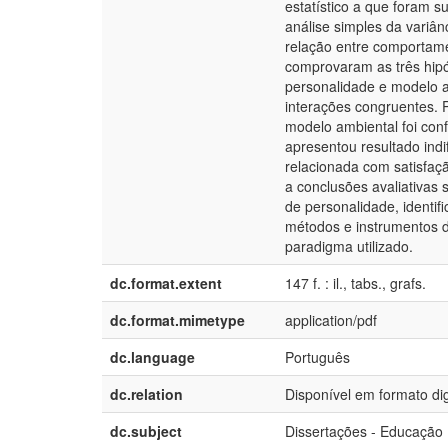
estatístico a que foram 
análise simples da variân
relação entre comportame
comprovaram as três hipót
personalidade e modelo a
interações congruentes. 
modelo ambiental foi conf
apresentou resultado indi
relacionada com satisfaçã
a conclusões avaliativas s
de personalidade, identifi
métodos e instrumentos 
paradigma utilizado.
dc.format.extent
147 f. : il., tabs., grafs.
dc.format.mimetype
application/pdf
dc.language
Português
dc.relation
Disponível em formato dig
dc.subject
Dissertações - Educação