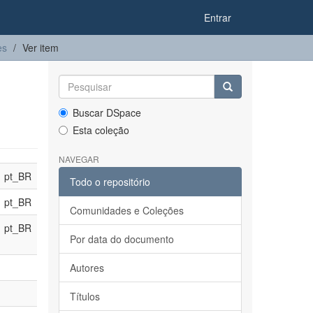
Entrar
es
Ver item
Buscar DSpace
Esta coleção
NAVEGAR
pt_BR
Todo o repositório
pt_BR
Comunidades e Coleções
pt_BR
Por data do documento
Autores
Títulos