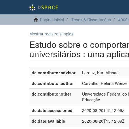
Página inicial
Teses & Dissertações
4000
Mostrar registro simples
Estudo sobre o comporta
universitários : uma aplic
dc.contributor.advisor
Lorenz, Karl Michael
dc.contributor.author
Carvalho, Helena Wenze
dc.contributor.other
Universidade Federal do
Educação
dc.date.accessioned
2020-08-20T15:12:09Z
dc.date.available
2020-08-20T15:12:09Z