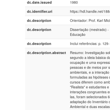
dc.date.issued
1980
dc.identifier.uri
https://hdl.handle.net/18
dc.description
Orientador: Prof. Karl Mi
dc.description
Dissertação (mestrado) 
Educação
dc.description
Inclui referências: p. 129
dc.description.abstract
Resumo: Investigação sob
segundo a ideia básica d
ocupação e uma expressão
pessoas e de meios por s
ambientais, e a interaçã
formuladas as hipóteses 
cursos diferem como amb
"Realista" e estudantes e
interações congruentes e
las, foram selecionados 6
adaptação do Inventário d
Ambiental e duas escalas