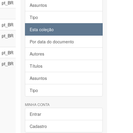
pt_BR
Assuntos
Tipo
pt_BR
Esta coleção
pt_BR
Por data do documento
pt_BR
Autores
pt_BR
Títulos
Assuntos
Tipo
MINHA CONTA
Entrar
Cadastro