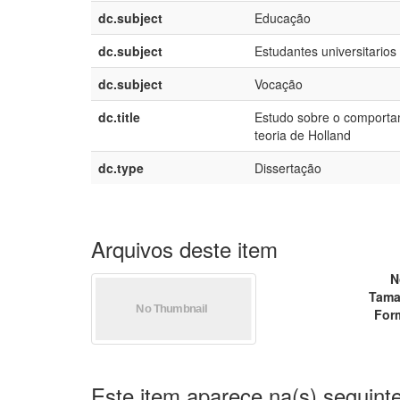
dc.subject
Educação
dc.subject
Estudantes universitarios
dc.subject
Vocação
dc.title
Estudo sobre o comportam
teoria de Holland
dc.type
Dissertação
Arquivos deste item
N
Tama
For
Este item aparece na(s) seguinte