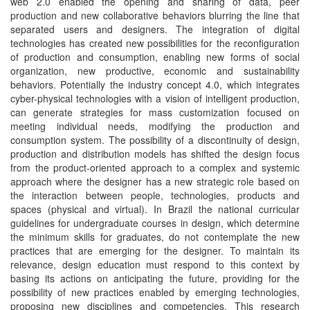
web 2.0 enabled the opening and sharing of data, peer
production and new collaborative behaviors blurring the line that
separated users and designers. The integration of digital
technologies has created new possibilities for the reconfiguration
of production and consumption, enabling new forms of social
organization, new productive, economic and sustainability
behaviors. Potentially the industry concept 4.0, which integrates
cyber-physical technologies with a vision of intelligent production,
can generate strategies for mass customization focused on
meeting individual needs, modifying the production and
consumption system. The possibility of a discontinuity of design,
production and distribution models has shifted the design focus
from the product-oriented approach to a complex and systemic
approach where the designer has a new strategic role based on
the interaction between people, technologies, products and
spaces (physical and virtual). In Brazil the national curricular
guidelines for undergraduate courses in design, which determine
the minimum skills for graduates, do not contemplate the new
practices that are emerging for the designer. To maintain its
relevance, design education must respond to this context by
basing its actions on anticipating the future, providing for the
possibility of new practices enabled by emerging technologies,
proposing new disciplines and competencies. This research