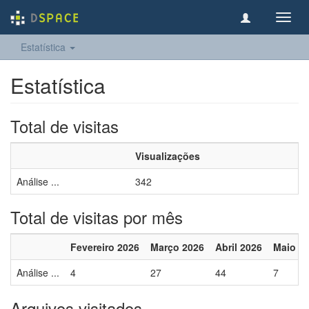
Toggl
navig
Estatística
Estatística
Total de visitas
Visualizações
Análise ...
342
Total de visitas por mês
Fevereiro 2026
Março 2026
Abril 2026
Maio 2
Análise ...
4
27
44
7
Arquivos visitados