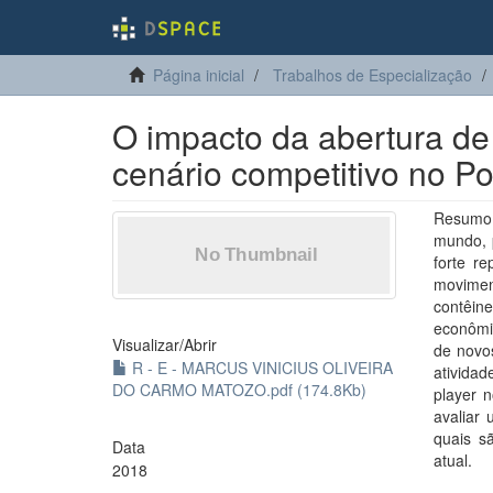
Página inicial
Trabalhos de Especialização
O impacto da abertura de
cenário competitivo no P
Resumo 
mundo, p
forte re
movimen
contêin
econômi
Visualizar/
Abrir
de novo
R - E - MARCUS VINICIUS OLIVEIRA
atividad
DO CARMO MATOZO.pdf (174.8Kb)
player 
avaliar
quais s
Data
atual.
2018