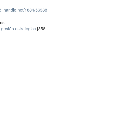
hdl.handle.net/1884/56368
ons
gestão estratégica
[358]