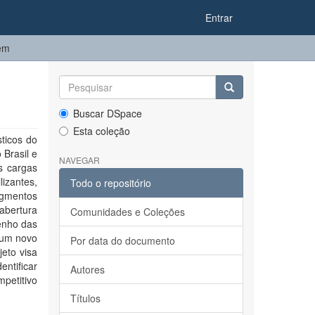
Entrar
tem
Buscar DSpace
Esta coleção
ticos do
 Brasil e
NAVEGAR
s cargas
izantes,
Todo o repositório
egmentos
abertura
Comunidades e Coleções
enho das
e um novo
Por data do documento
eto visa
ntificar
Autores
petitivo
Títulos