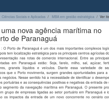
Ciências Sociais e Aplicadas
MBA em gestão estratégica
Ver i
 uma nova agência marítima no
orto de Paranaguá
: O Porto de Paranaguá é um dos mais importantes complexos logís
ois tem localização estratégica para os principais centros agrícolas do
presentação nas rotas de comercio internacional. Entre as principai
tadas em Paranaguá estão: Soja, farelo, milho, sal, açúcar, fertil
eres, graneis líquidos e veículos. Diante essa variedade de s
cos que o Porto movimenta, surgem grandes oportunidades para a 
s negócios. Nesse sentido há a necessidade de identificar o desemp
es portuárias e as consequências positivas e negativas da entrada d
no segmento da navegação marítima em Paranaguá. O presente proj
 um grupo de empresas ligadas ao setor portuário em Paranaguá e ide
ão os impactos da entrada de um novo concorrente no cenário com