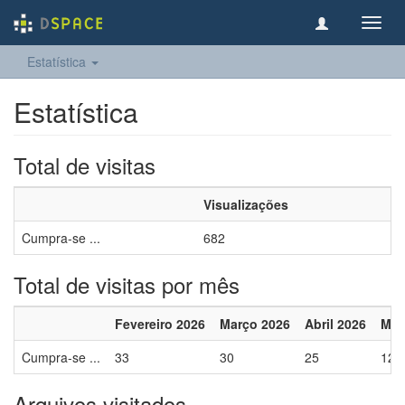
Toggl
navig
Estatística
Estatística
Total de visitas
Visualizações
Cumpra-se ...
682
Total de visitas por mês
Fevereiro 2026
Março 2026
Abril 2026
Mai
Cumpra-se ...
33
30
25
12
Arquivos visitados