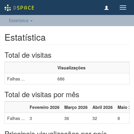
Toggl
navig
Estatística
Estatística
Total de visitas
Visualizações
Falhas ...
686
Total de visitas por mês
Fevereiro 2026
Março 2026
Abril 2026
Maio 20
Falhas ...
3
36
32
8
Principais visualizações por país