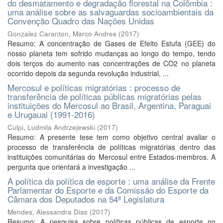
do desmatamento e degradação florestal na Colômbia :
uma análise sobre as salvaguardas socioambientais da
Convenção Quadro das Nações Unidas
Gonzalez Caranton, Marco Andres
(
2017
)
Resumo: A concentração de Gases de Efeito Estufa (GEE) do
nosso planeta tem sofrido mudanças ao longo do tempo, tendo
dois terços do aumento nas concentrações de CO2 no planeta
ocorrido depois da segunda revolução industrial, ...
Mercosul e políticas migratórias : processo de
transferência de políticas públicas migratórias pelas
instituições do Mercosul ao Brasil, Argentina, Paraguai
e Urugauai (1991-2016)
Culpi, Ludmila Andrzejewski
(
2017
)
Resumo: A presente tese tem como objetivo central avaliar o
processo de transferência de políticas migratórias dentro das
instituições comunitárias do Mercosul entre Estados-membros. A
pergunta que orientará a investigação ...
A política da política de esporte : uma análise da Frente
Parlamentar do Esporte e da Comissão do Esporte da
Câmara dos Deputados na 54ª Legislatura
Mendes, Alessandra Dias
(
2017
)
Resumo: A pesquisa sobre políticas públicas de esporte no