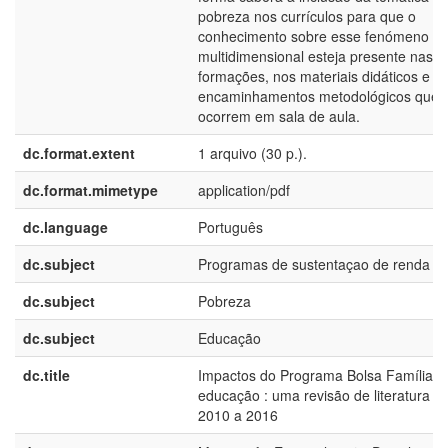
pobreza nos currículos para que o
conhecimento sobre esse fenómeno
multidimensional esteja presente nas
formações, nos materiais didáticos e
encaminhamentos metodológicos que
ocorrem em sala de aula.
dc.format.extent
1 arquivo (30 p.).
dc.format.mimetype
application/pdf
dc.language
Português
dc.subject
Programas de sustentaçao de renda
dc.subject
Pobreza
dc.subject
Educação
dc.title
Impactos do Programa Bolsa Família n
educação : uma revisão de literatura d
2010 a 2016