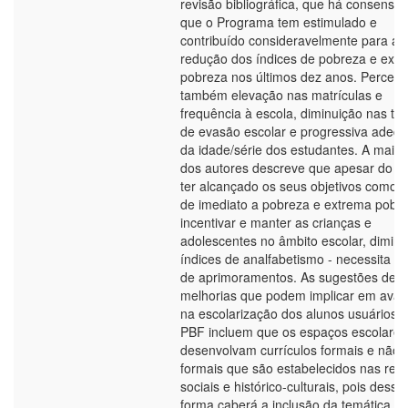
revisão bibliográfica, que há consenso
que o Programa tem estimulado e
contribuído consideravelmente para a
redução dos índices de pobreza e ext
pobreza nos últimos dez anos. Perceb
também elevação nas matrículas e
frequência à escola, diminuição nas ta
de evasão escolar e progressiva adeq
da idade/série dos estudantes. A maior
dos autores descreve que apesar do 
ter alcançado os seus objetivos como al
de imediato a pobreza e extrema pobre
incentivar e manter as crianças e
adolescentes no âmbito escolar, diminu
índices de analfabetismo - necessita a
de aprimoramentos. As sugestões de
melhorias que podem implicar em ava
na escolarização dos alunos usuários 
PBF incluem que os espaços escolares
desenvolvam currículos formais e não
formais que são estabelecidos nas rel
sociais e histórico-culturais, pois dessa
forma caberá a inclusão da temática d