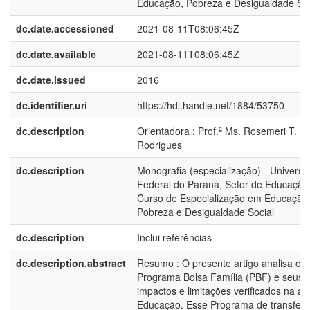
Educação, Pobreza e Desigualdade Soc
dc.date.accessioned
2021-08-11T08:06:45Z
dc.date.available
2021-08-11T08:06:45Z
dc.date.issued
2016
dc.identifier.uri
https://hdl.handle.net/1884/53750
dc.description
Orientadora : Prof.ª Ms. Rosemeri T. F.
Rodrigues
dc.description
Monografia (especialização) - Universi
Federal do Paraná, Setor de Educação
Curso de Especialização em Educação
Pobreza e Desigualdade Social
dc.description
Inclui referências
dc.description.abstract
Resumo : O presente artigo analisa o
Programa Bolsa Família (PBF) e seus
impactos e limitações verificados na ár
Educação. Esse Programa de transferê