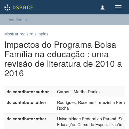
Toggl
navig
Ver item
Mostrar registro simples
Impactos do Programa Bolsa
Família na educação : uma
revisão de literatura de 2010 a
2016
dc.contributor.author
Carboni, Martha Daniela
dc.contributor.other
Rodrigues, Rosemeri Terezinha Ferreir
Rocha
dc.contributor.other
Universidade Federal do Paraná. Setor
Educação. Curso de Especialização e