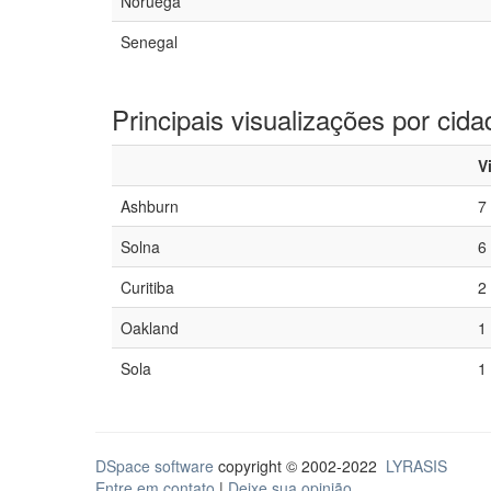
Noruega
Senegal
Principais visualizações por cida
V
Ashburn
7
Solna
6
Curitiba
2
Oakland
1
Sola
1
DSpace software
copyright © 2002-2022
LYRASIS
Entre em contato
|
Deixe sua opinião