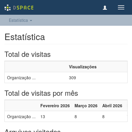
Toggl
navig
Estatística
Estatística
Total de visitas
Visualizações
Organização ...
309
Total de visitas por mês
Fevereiro 2026
Março 2026
Abril 2026
Ma
Organização ...
13
8
8
7
Arquivos visitados