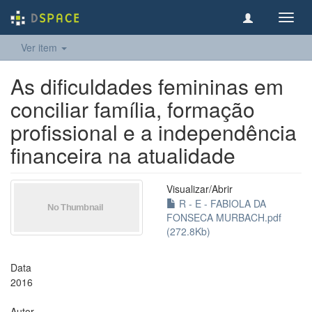
Toggl
navig
Ver item
As dificuldades femininas em
conciliar família, formação
profissional e a independência
financeira na atualidade
Visualizar/
Abrir
R - E - FABIOLA DA
FONSECA MURBACH.pdf
(272.8Kb)
Data
2016
Autor