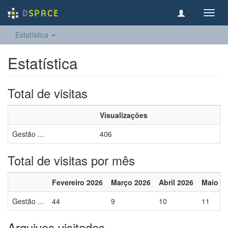
Toggl
navig
Estatística
Estatística
Total de visitas
Visualizações
Gestão ...
406
Total de visitas por mês
Fevereiro 2026
Março 2026
Abril 2026
Maio 2
Gestão ...
44
9
10
11
Arquivos visitados