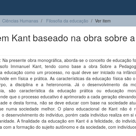
Ciências Humanas
Filosofia da educação
Ver item
em Kant baseado na obra sobre a
 Na presente obra monográfica, aborda-se o conceito de educação f
lósofo Immanuel Kant, tendo como base a obra Sobre a Pedagog
ra educação como um processo, no qual deve ser iniciado na infânci
ivide em física e prática. As características da educação física são 
po, a disciplina e a heteronomia. Já o desenvolvimento da m
ia, são característica da educação prática ou educação mor
nde que o processo educativo é aprimorado a cada geração elevando
ade e desta forma, não se deve educar com base na sociedade atua
e numa sociedade melhor. O plano educacional de Kant não é re
o desenvolvimento do indivíduo, porém cada indivíduo realiza em si 
nidade. A finalidade da educação em Kant é a felicidade, do indivíd
a com a formação do sujeito autônomo e da sociedade, com indivíduos