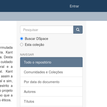
Entrar
Buscar DSpace
Esta coleção
ormulada
ia. Kant
NAVEGAR
a. Desta
o cuidado
Todo o repositório
oral e a
al. Kant
Comunidades e Coleções
 assim a
l e sim,
Por data do documento
strito a
o projeto
Autores
uo que a
 éticos.
Títulos