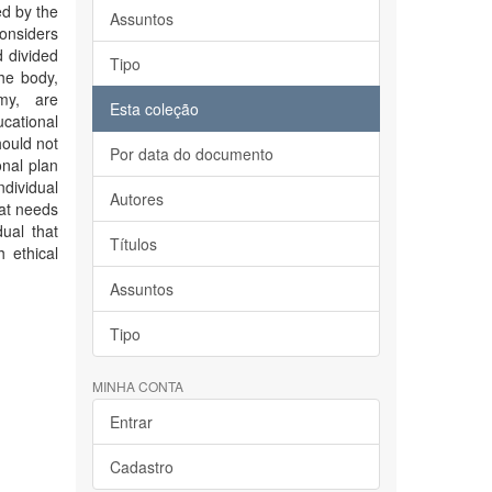
ed by the
Assuntos
onsiders
 divided
Tipo
the body,
my, are
Esta coleção
ucational
hould not
Por data do documento
onal plan
ndividual
Autores
hat needs
ual that
Títulos
 ethical
Assuntos
Tipo
MINHA CONTA
Entrar
Cadastro