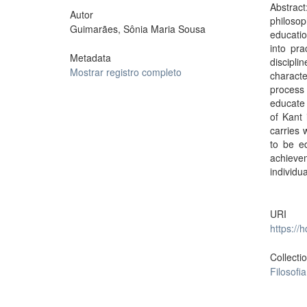
Abstract
Autor
philoso
Guimarães, Sônia Maria Sousa
educatio
into pra
Metadata
discip
Mostrar registro completo
characte
process 
educate 
of Kant 
carries 
to be e
achieve
individua
URI
https://
Collecti
Filosofi