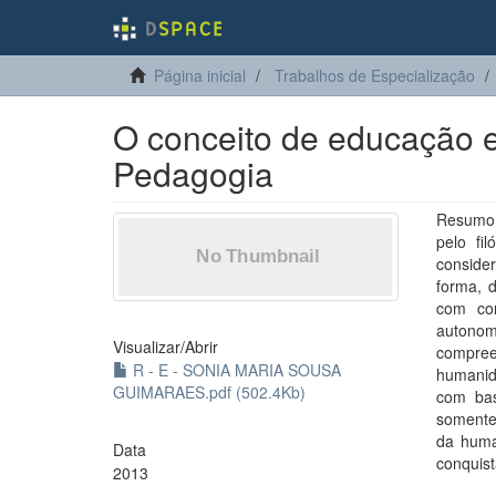
Página inicial
Trabalhos de Especialização
O conceito de educação 
Pedagogia
Resumo:
pelo fi
conside
forma, d
com cor
autonom
Visualizar/
Abrir
compree
R - E - SONIA MARIA SOUSA
humanid
GUIMARAES.pdf (502.4Kb)
com bas
somente 
da huma
Data
conquist
2013