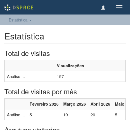
Toggl
navig
Estatística
Estatística
Total de visitas
Visualizações
Análise ...
157
Total de visitas por mês
Fevereiro 2026
Março 2026
Abril 2026
Maio 2
Análise ...
5
19
20
5
Arquivos visitados