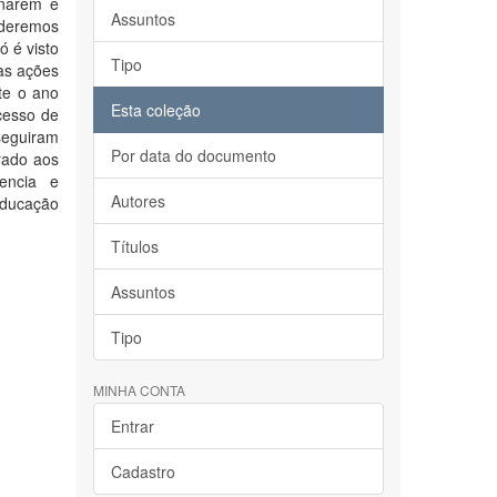
inarem e
Assuntos
oderemos
ó é visto
Tipo
 as ações
te o ano
Esta coleção
cesso de
seguiram
Por data do documento
rado aos
encia e
Autores
educação
Títulos
Assuntos
Tipo
MINHA CONTA
Entrar
Cadastro