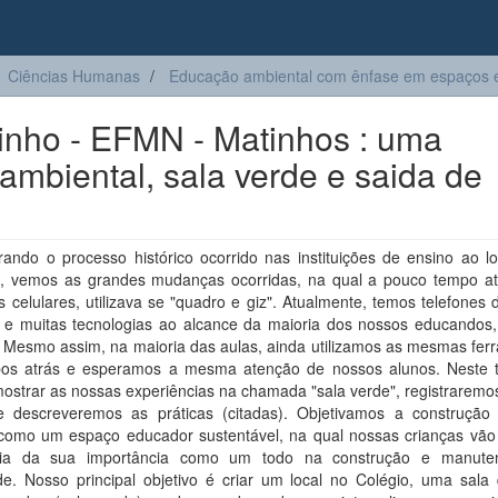
Ciências Humanas
Educação ambiental com ênfase em espaços e
inho - EFMN - Matinhos : uma
ambiental, sala verde e saida de
rando o processo histórico ocorrido nas instituições de ensino ao l
, vemos as grandes mudanças ocorridas, na qual a pouco tempo at
 celulares, utilizava se "quadro e giz". Atualmente, temos telefones 
 e muitas tecnologias ao alcance da maioria dos nossos educandos
. Mesmo assim, na maioria das aulas, ainda utilizamos as mesmas fer
os atrás e esperamos a mesma atenção de nossos alunos. Neste t
ostrar as nossas experiências na chamada "sala verde", registraremo
 e descreveremos as práticas (citadas). Objetivamos a construçã
 como um espaço educador sustentável, na qual nossas crianças vão
deia da sua importância como um todo na construção e manute
de. Nosso principal objetivo é criar um local no Colégio, uma sala