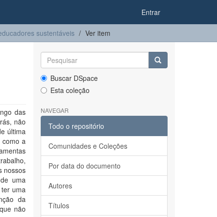
Entrar
ducadores sustentáveis
Ver item
Buscar DSpace
Esta coleção
NAVEGAR
ongo das
rás, não
Todo o repositório
de última
, como a
Comunidades e Coleções
ramentas
rabalho,
Por data do documento
s nossos
o de uma
Autores
 ter uma
nção da
Títulos
 que não