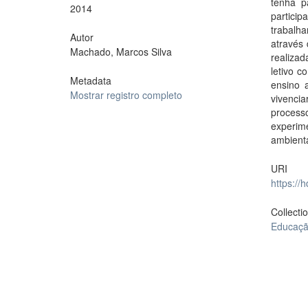
tenha p
2014
partici
trabalha
Autor
através 
Machado, Marcos Silva
realizad
letivo 
Metadata
ensino 
Mostrar registro completo
vivenci
proces
experim
ambienta
URI
https://
Collecti
Educaçã