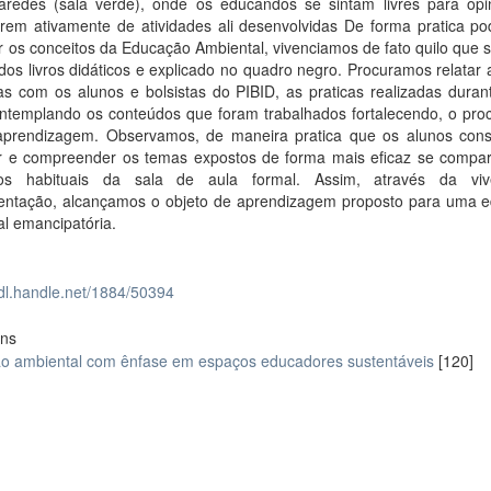
aredes (sala verde), onde os educandos se sintam livres para op
parem ativamente de atividades ali desenvolvidas De forma pratica p
r os conceitos da Educação Ambiental, vivenciamos de fato quilo que s
dos livros didáticos e explicado no quadro negro. Procuramos relatar
as com os alunos e bolsistas do PIBID, as praticas realizadas duran
contemplando os conteúdos que foram trabalhados fortalecendo, o pro
aprendizagem. Observamos, de maneira pratica que os alunos con
ar e compreender os temas expostos de forma mais eficaz se compa
sos habituais da sala de aula formal. Assim, através da viv
entação, alcançamos o objeto de aprendizagem proposto para uma 
l emancipatória.
hdl.handle.net/1884/50394
ons
o ambiental com ênfase em espaços educadores sustentáveis
[120]