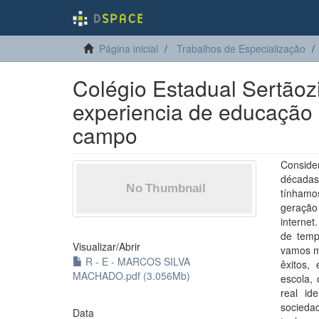
Página inicial
Trabalhos de Especialização
Colégio Estadual Sertãoz
experiencia de educação 
campo
Conside
décadas
tínhamos
geração
internet
de temp
Visualizar/
Abrir
vamos m
R - E - MARCOS SILVA
êxitos,
MACHADO.pdf (3.056Mb)
escola,
real i
socieda
Data